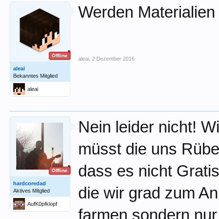
Werden Materialien 
Offline
aleai
,
2 Dezember 2016
aleai
Bekanntes Mitglied
aleai
Nein leider nicht! W
müsst die uns Rübe
dass es nicht Gratis
Offline
hardcoredad
die wir grad zum An
Aktives Mitglied
AufK0pfklopf
farmen sondern nur