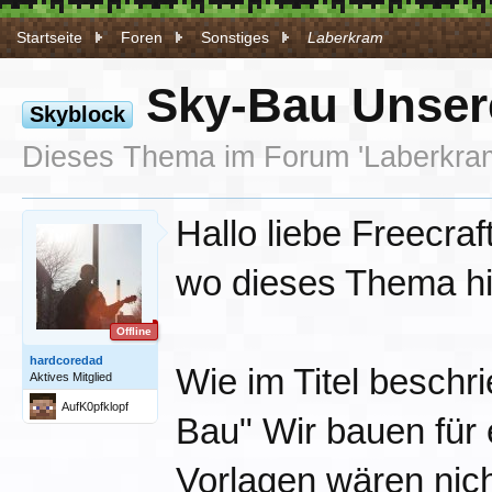
Startseite
Foren
Sonstiges
Laberkram
Sky-Bau Unser
Skyblock
Dieses Thema im Forum '
Laberkra
Hallo liebe Freecraf
wo dieses Thema hi
Offline
hardcoredad
Wie im Titel beschr
Aktives Mitglied
AufK0pfklopf
Bau" Wir bauen für
Vorlagen wären nich