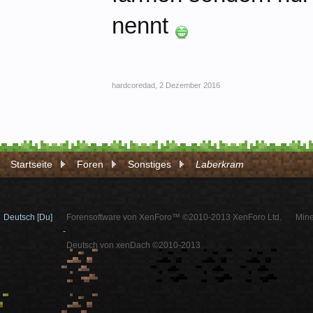
nennt
hardcoredad
,
2 Dezember 2016
Startseite
Foren
Sonstiges
Laberkram
Deutsch [Du]
Forensoftware von XenForo™ ©2010-2013 XenForo Ltd.
Mine
-
Deutsch von xenDach ©2010-2013