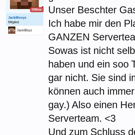
Unser Beschter Gas
Offline
JackiBooyz
Ich habe mir den Pl
Mitglied
JackiBoyz
GANZEN Serverteam 
Sowas ist nicht sel
haben und ein soo 
gar nicht. Sie sind
können auch immer h
gay.) Also einen He
Serverteam. <3
Und zum Schluss de