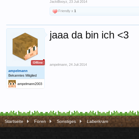
JackiBooyz
,
23 Juli 2014
Friendly x
1
jaaa da bin ich <3
Offline
ampelmann
,
24 Juli 2014
ampelmann
Bekanntes Mitglied
ampelmann2003
Startseite
Foren
Sonstiges
Laberkram