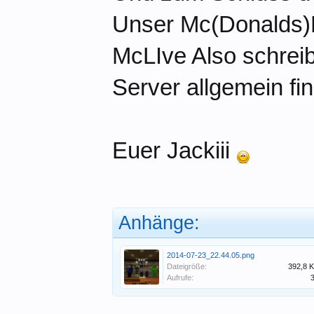
Unser Mc(Donalds)L
McLIve Also schreib
Server allgemein fi
Euer Jackiii
Anhänge:
2014-07-23_22.44.05.png
Dateigröße:
392,8 
Aufrufe: