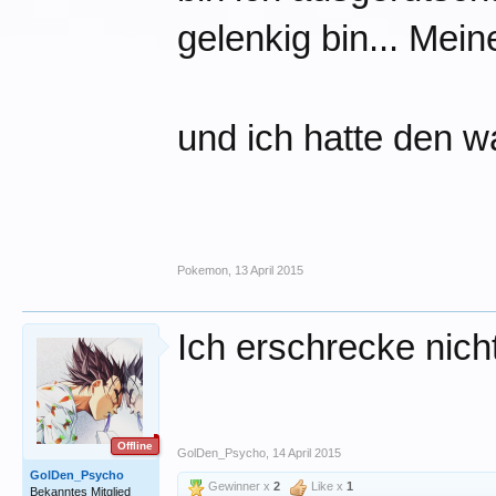
gelenkig bin... Mein
und ich hatte den 
Pokemon
,
13 April 2015
Ich erschrecke nich
Offline
GolDen_Psycho
,
14 April 2015
GolDen_Psycho
Gewinner x
2
Like x
1
Bekanntes Mitglied