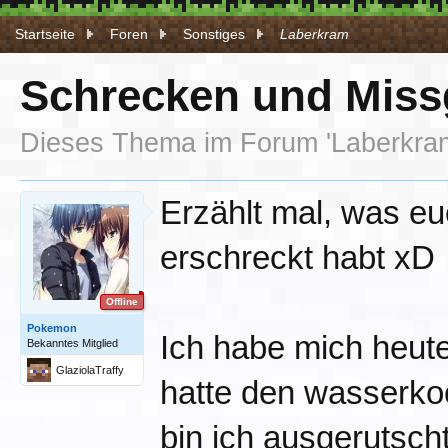
Startseite
Foren
Sonstiges
Laberkram
Schrecken und Miss
Dieses Thema im Forum '
Laberkra
Erzählt mal, was euc
erschreckt habt xD
Offline
Pokemon
Ich habe mich heute 
Bekanntes Mitglied
GlaziolaTraffy
hatte den wasserkoc
bin ich ausgerutsch