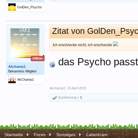
GolDen_Psycho
Zitat von GolDen_Psy
Ich erschrecke nicht, ich erschrecke
das Psycho pass
Offline
Akchamp1
Bekanntes Mitglied
AkChamp1
Akchamp1
,
15 April 2015
Zustimmung x
1
Startseite
Foren
Sonstiges
Laberkram