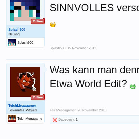
SINNVOLLES vers
Offline
Splash500
Neuling
Splash500
Splash500
,
15 November 2013
Was kann man denn
Etwa World Edit?
Offline
TeichMegagamer
Bekanntes Mitglied
TeichMegagamer
,
20 November 2013
TeichMegagame
Dagegen x
1
r