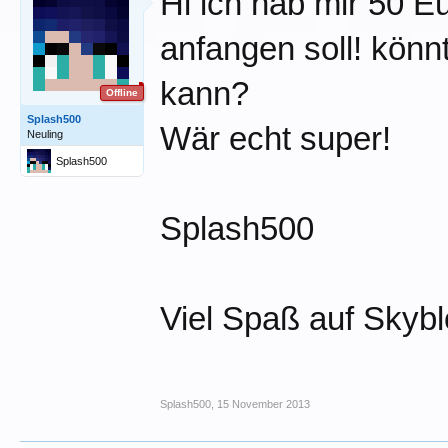
Hi ich hab mir 50 E
anfangen soll! kön
kann?
Offline
Splash500
Wär echt super!
Neuling
Splash500
Splash500
Viel Spaß auf Skybl
Splash500
,
15 November 2013