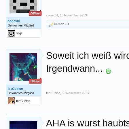
Offline
codex01
,
15 November 2013
codex01
Kreativ x
1
Bekanntes Mitglied
snip
Soweit ich weiß wir
Irgendwann...
Offline
IceCubiee
Bekanntes Mitglied
IceCubiee
,
15 November 2013
IceCubiee
AHA is wurst haubt