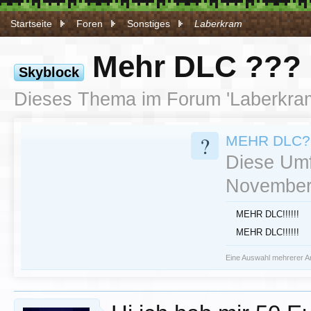
Startseite
Foren
Sonstiges
Laberkram
Mehr DLC ???
Skyblock
Dieses Thema im Forum '
Laberkra
?
MEHR DLC?
Diese Umf
November
MEHR DLC!!!!!!
MEHR DLC!!!!!!
Eine Auswahl mehrerer Ant