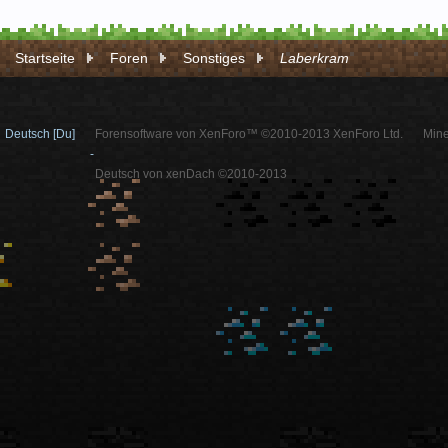
Startseite
Foren
Sonstiges
Laberkram
Deutsch [Du]
Forensoftware von XenForo™ ©2010-2013 XenForo Ltd.
Mine
-
Deutsch von xenDach ©2010-2013