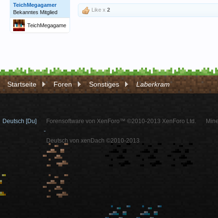
TeichMegagamer
Like x
2
Bekanntes Mitglied
TeichMegagame
r
Startseite
Foren
Sonstiges
Laberkram
Deutsch [Du]
Forensoftware von XenForo™ ©2010-2013 XenForo Ltd.
Mine
-
Deutsch von xenDach ©2010-2013