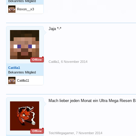
Bekanntes Mitglied
Rexon__x3
Jaja *-*
Offline
Catilla1
,
6 November 2014
Catilla1
Bekanntes Mitglied
Catilla11
Mach lieber jeden Monat ein Ultra Mega Riesen 
Offline
TeichMegagamer
,
7 November 2014