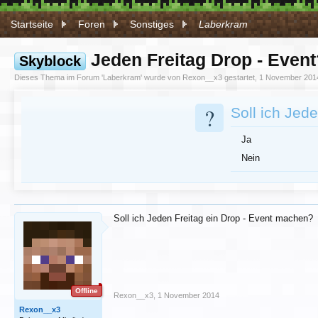
Startseite
Foren
Sonstiges
Laberkram
Jeden Freitag Drop - Event
Skyblock
Dieses Thema im Forum '
Laberkram
' wurde von
Rexon__x3
gestartet,
1 November 201
?
Soll ich Jed
Ja
Nein
Soll ich Jeden Freitag ein Drop - Event machen?
Offline
Rexon__x3
,
1 November 2014
Rexon__x3