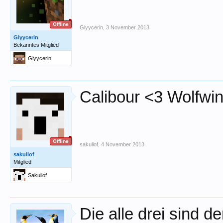
Offline
Glyycerin
,
3 November 2013
Glyycerin
Bekanntes Mitglied
Glyycerin
Calibour <3 Wolfwi
Offline
sakullof
,
4 November 2013
sakullof
Mitglied
Sakullof
Die alle drei sind d