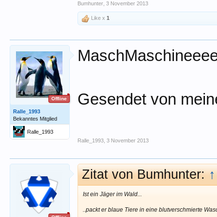
Bumhunter
,
3 November 2013
Like x
1
MaschMaschineeee
Gesendet von meine
Offline
Ralle_1993
Bekanntes Mitglied
Ralle_1993
Ralle_1993
,
3 November 2013
Zitat von Bumhunter:
↑
Ist ein Jäger im Wald...
..packt er blaue Tiere in eine blutverschmierte 