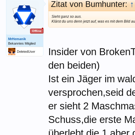
Zitat von Bumhunter:
↑
Sieht ganz so aus.
Klärst du uns denn jetzt auf, was es mit dem Bild au
Offline
MrHemanik
Bekanntes Mitglied
Insider von Broken
DeletedUser
den beiden)
Ist ein Jäger im w
versprochen,seid 
er sieht 2 Maschmas
Schuss,die erste Ma
überlebt die 1 aber 