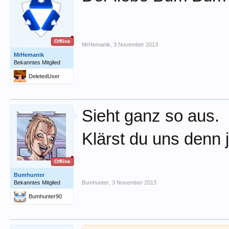
Offline
MrHemanik
,
3 November 2013
MrHemanik
Bekanntes Mitglied
DeletedUser
Sieht ganz so aus.
Klärst du uns denn j
Offline
Bumhunter
Bekanntes Mitglied
Bumhunter
,
3 November 2013
Bumhunter90