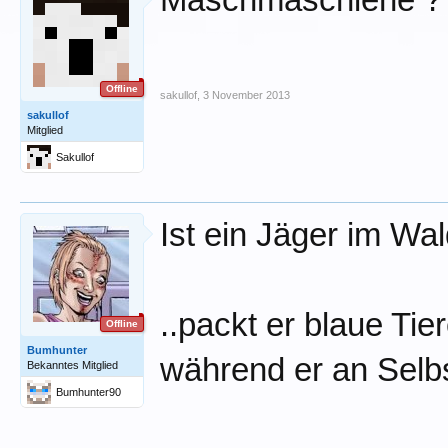
Maschmaschiene ?
Offline
sakullof
,
3 November 2013
sakullof
Mitglied
Sakullof
Ist ein Jäger im Wal
..packt er blaue Ti
Offline
Bumhunter
während er an Selb
Bekanntes Mitglied
Bumhunter90