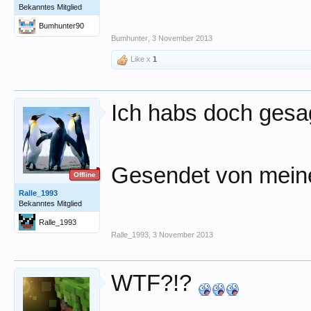
Bekanntes Mitglied
Bumhunter90
Bumhunter
,
3 November 2013
Like x
1
Ich habs doch gesa
Gesendet von meine
Offline
Ralle_1993
Bekanntes Mitglied
Ralle_1993
Ralle_1993
,
3 November 2013
WTF?!?