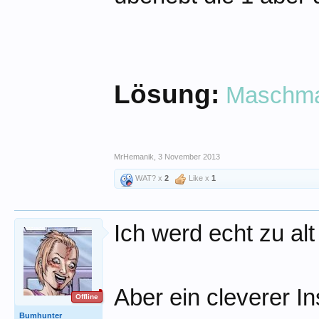
Lösung:
Maschmas
MrHemanik
,
3 November 2013
WAT? x
2
Like x
1
Ich werd echt zu alt
Aber ein cleverer Ins
Offline
Bumhunter