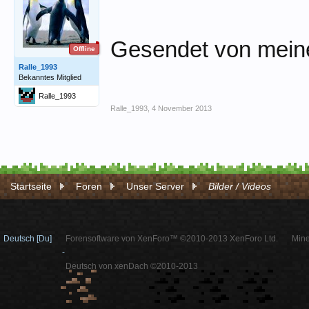
Gesendet von meine
Offline
Ralle_1993
Bekanntes Mitglied
Ralle_1993
Ralle_1993
,
4 November 2013
Startseite
Foren
Unser Server
Bilder / Videos
Deutsch [Du]
Forensoftware von XenForo™ ©2010-2013 XenForo Ltd.
Mine
-
Deutsch von xenDach ©2010-2013