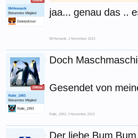
Offline
MrHemanik
jaa... genau das ..
Bekanntes Mitglied
DeletedUser
MrHemanik
,
3 November 2013
Doch Maschmaschine!
Gesendet von meine
Offline
Ralle_1993
Bekanntes Mitglied
Ralle_1993
Ralle_1993
,
3 November 2013
Der liebe Bum Bum c