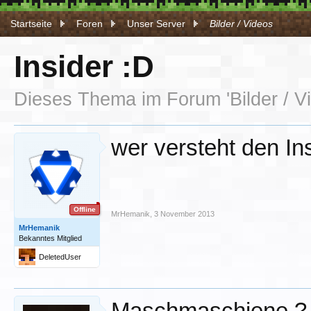
Startseite
Foren
Unser Server
Bilder / Videos
Insider :D
Dieses Thema im Forum '
Bilder / 
wer versteht den In
Offline
MrHemanik
,
3 November 2013
MrHemanik
Bekanntes Mitglied
DeletedUser