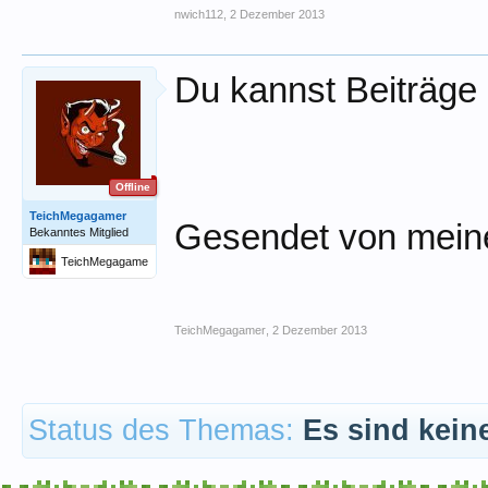
nwich112
,
2 Dezember 2013
Du kannst Beiträge 
Offline
TeichMegagamer
Gesendet von mein
Bekanntes Mitglied
TeichMegagame
r
TeichMegagamer
,
2 Dezember 2013
Status des Themas:
Es sind kein