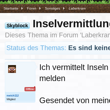
Startseite
Foren
Sonstiges
Laberkram
Inselvermittlu
Skyblock
Dieses Thema im Forum '
Laberkra
Status des Themas:
Es sind kein
Ich vermittelt Inse
melden
Offline
nwich112
Gesendet von mein
Mitglied