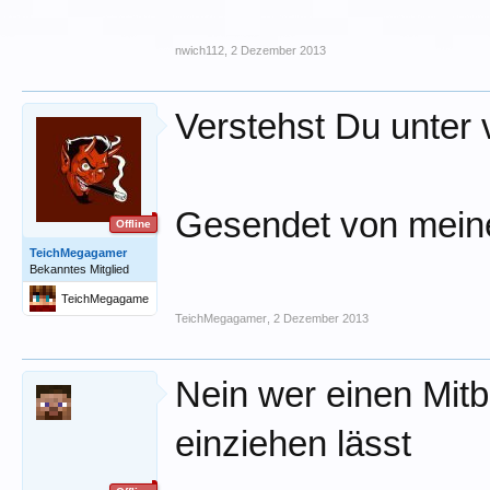
nwich112
,
2 Dezember 2013
Verstehst Du unter 
Gesendet von mein
Offline
TeichMegagamer
Bekanntes Mitglied
TeichMegagame
r
TeichMegagamer
,
2 Dezember 2013
Nein wer einen Mitb
einziehen lässt