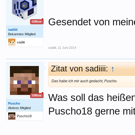
Gesendet von mein
Offline
sadiiii
Bekanntes Mitglied
sadiiii
sadiiii
,
11 Juni 2014
Zitat von sadiiii:
↑
Das habe ich mir auch gedacht, Puscho.
Was soll das heißen
Offline
Puscho
Puscho18 gerne mi
Aktives Mitglied
Puscho18