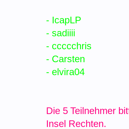
- IcapLP
- sadiiii
- ccccchris
- Carsten
- elvira04
Die 5 Teilnehmer bi
Insel Rechten.