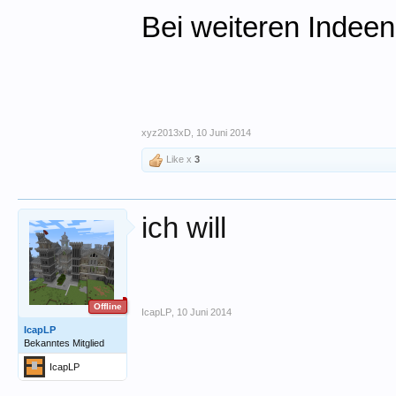
Bei weiteren Indeen
xyz2013xD
,
10 Juni 2014
Like x
3
ich will
Offline
IcapLP
,
10 Juni 2014
IcapLP
Bekanntes Mitglied
IcapLP