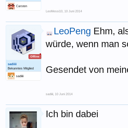
Carsten
LeoMessi10
,
10 Juni 2014
LeoPeng
Ehm, als
würde, wenn man s
Offline
sadiiii
Gesendet von mein
Bekanntes Mitglied
sadiiii
sadiiii
,
10 Juni 2014
Ich bin dabei