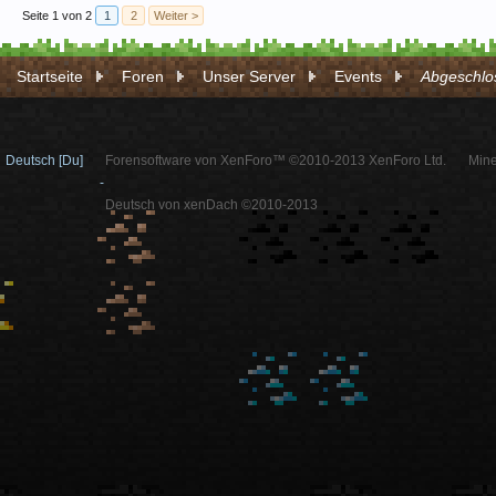
Seite 1 von 2
1
2
Weiter >
Startseite
Foren
Unser Server
Events
Abgeschlos
Deutsch [Du]
Forensoftware von XenForo™ ©2010-2013 XenForo Ltd.
Mine
-
Deutsch von xenDach ©2010-2013