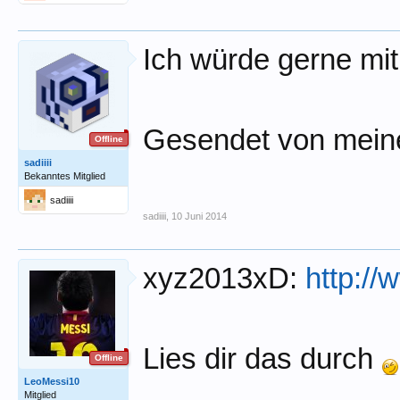
Ich würde gerne m
Gesendet von mein
Offline
sadiiii
Bekanntes Mitglied
sadiiii
sadiiii
,
10 Juni 2014
xyz2013xD:
http://
Lies dir das durch
Offline
LeoMessi10
Mitglied