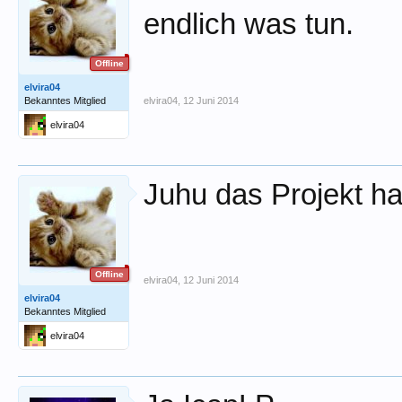
endlich was tun.
Offline
elvira04
Bekanntes Mitglied
elvira04
,
12 Juni 2014
elvira04
Juhu das Projekt h
Offline
elvira04
,
12 Juni 2014
elvira04
Bekanntes Mitglied
elvira04