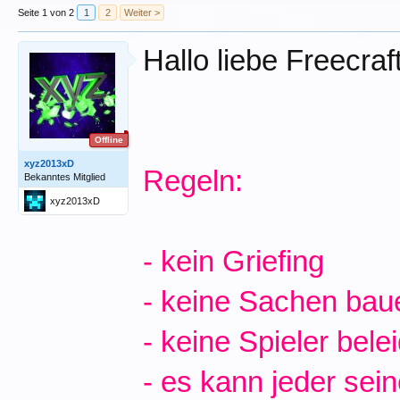
Seite 1 von 2
1
2
Weiter >
Hallo liebe Freecraft
Offline
xyz2013xD
Regeln:
Bekanntes Mitglied
xyz2013xD
- kein Griefing
- keine Sachen bau
- keine Spieler bele
- es kann jeder sei