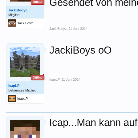
Gesendet von mein
Offline
JackiBooyz
Mitglied
JackiBoyz
JackiBooyz
,
11 Juni 2014
JackiBoys oO
Offline
IcapLP
,
11 Juni 2014
IcapLP
Bekanntes Mitglied
IcapLP
Icap...Man kann auf 