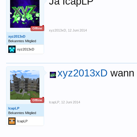
Ja IcapLP
Offline
xyz2013xD
,
12 Juni 2014
xyz2013xD
Bekanntes Mitglied
xyz2013xD
xyz2013xD
wann 
Offline
IcapLP
,
12 Juni 2014
IcapLP
Bekanntes Mitglied
IcapLP