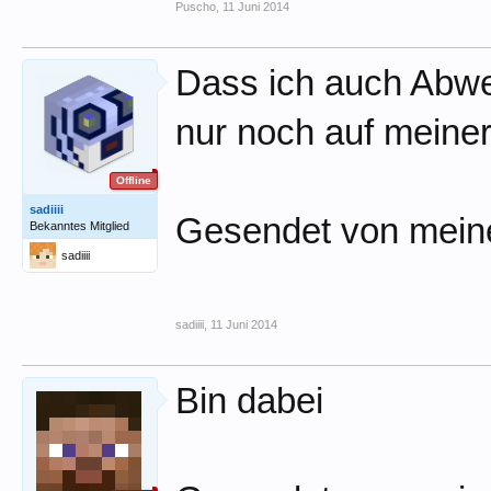
Puscho
,
11 Juni 2014
Dass ich auch Abwe
nur noch auf meiner
Offline
sadiiii
Gesendet von mein
Bekanntes Mitglied
sadiiii
sadiiii
,
11 Juni 2014
Bin dabei