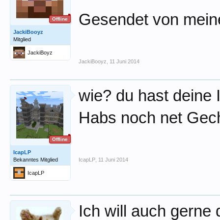
Gesendet von mein
Offline
JackiBooyz
Mitglied
JackiBoyz
JackiBooyz
,
11 Juni 2014
wie? du hast deine
Habs noch net Gec
Offline
IcapLP
Bekanntes Mitglied
IcapLP
,
11 Juni 2014
IcapLP
Ich will auch gerne 