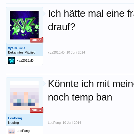
Ich hätte mal eine 
drauf?
Offline
xyz2013xD
Bekanntes Mitglied
xyz2013xD
,
10 Juni 2014
xyz2013xD
Könnte ich mit mei
noch temp ban
Offline
LeoPeng
Neuling
LeoPeng
,
10 Juni 2014
LeoPeng