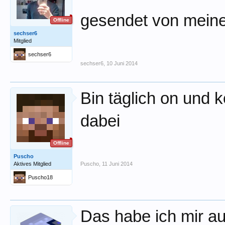
gesendet von meine
Offline
sechser6
Mitglied
sechser6
sechser6
,
10 Juni 2014
Bin täglich on und
dabei
Offline
Puscho
Aktives Mitglied
Puscho
,
11 Juni 2014
Puscho18
Das habe ich mir a