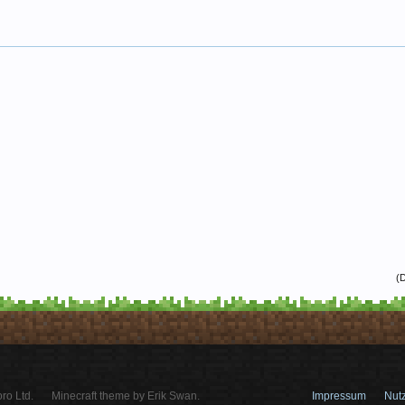
(D
ro Ltd.
Minecraft theme by Erik Swan.
Impressum
Nut