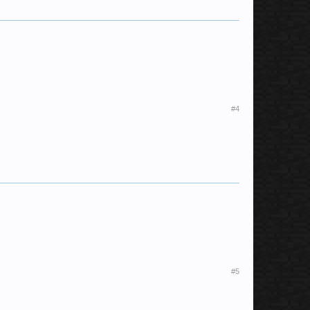
#4
#5