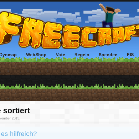
Dynmap
WebShop
Vote
Regeln
Spenden
FIS
 sortiert
vember 2013
.
es hilfreich?