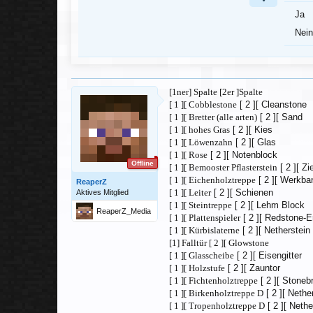
Ja
Nein
[1ner] Spalte [2er ]Spalte
[ 1 ][ Cobblestone
[ 2 ][ Cleanstone
[ 1 ][ Bretter (alle arten)
[ 2 ][ Sand
[ 1 ][ hohes Gras
[ 2 ][ Kies
[ 1 ][ Löwenzahn
[ 2 ][ Glas
[ 1 ][ Rose
[ 2 ][ Notenblock
Offline
[ 1 ][ Bemooster Pflasterstein
[ 2 ][ Zi
[ 1 ][ Eichenholztreppe
[ 2 ][ Werkba
ReaperZ
[ 1 ][ Leiter
[ 2 ][ Schienen
Aktives Mitglied
[ 1 ][ Steintreppe
[ 2 ][ Lehm Block
ReaperZ_Media
[ 1 ][ Plattenspieler
[ 2 ][ Redstone-E
[ 1 ][ Kürbislaterne
[ 2 ][ Netherstein
[1] Falltür [ 2 ][ Glowstone
[ 1 ][ Glasscheibe
[ 2 ][ Eisengitter
[ 1 ][ Holzstufe
[ 2 ][ Zauntor
[ 1 ][ Fichtenholztreppe
[ 2 ][ Stoneb
[ 1 ][ Birkenholztreppe D
[ 2 ][ Nethe
[ 1 ][ Tropenholztreppe D
[ 2 ][ Nethe