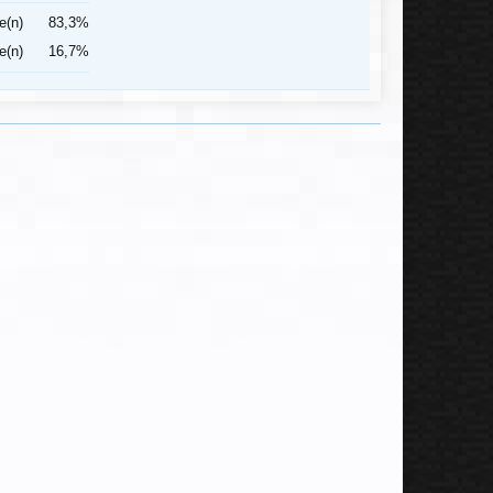
e(n)
83,3%
e(n)
16,7%