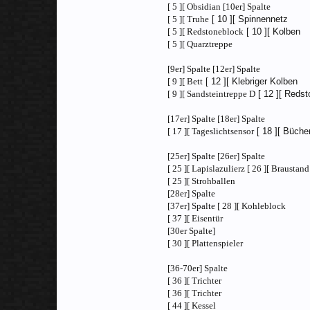
[ 5 ][ Obsidian [10er] Spalte
[ 5 ][ Truhe
[ 10 ][ Spinnennetz
[ 5 ][ Redstoneblock
[ 10 ][ Kolben
[ 5 ][ Quarztreppe
[9er] Spalte [12er] Spalte
[ 9 ][ Bett
[ 12 ][ Klebriger Kolben
[ 9 ][ Sandsteintreppe D
[ 12 ][ Redst
[17er] Spalte [18er] Spalte
[ 17 ][ Tageslichtsensor
[ 18 ][ Büche
[25er] Spalte [26er] Spalte
[ 25 ][ Lapislazulierz [ 26 ][ Braustand
[ 25 ][ Strohballen
[28er] Spalte
[37er] Spalte [ 28 ][ Kohleblock
[ 37 ][ Eisentür
[30er Spalte]
[ 30 ][ Plattenspieler
[36-70er] Spalte
[ 36 ][ Trichter
[ 36 ][ Trichter
[ 44 ][ Kessel