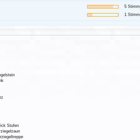
5 Stimm
1 Stimm
egelstein
nk
rz
rick Stufen
rziegelzaun
rziegeltreppe