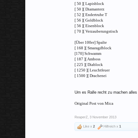
[ 50 ][ Lapisblock
[ 50 ][ Diamanterz
[ 52 ][ Endertruhe T
[ 56 ][ Goldblock
[ 56 ][ Eisenblock
[ 70 ][ Verzauberungstisch
[Über 100er] Spalte
[ 168 ][ Smaragdblock
[170] Schwamm
[ 187 ][ Amboss
[ 225 ][ Diablock
[ 1250 ][ Leuchtfeuer
[ 1500 ][ Drachenei
Um es Ralle recht zu machen alles :
Original Post von Mica
ReaperZ
,
3 November 2013
Like x
2
Hilfreich x
1