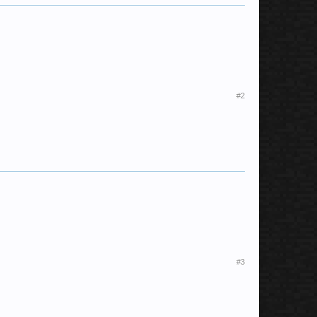
#2
#3