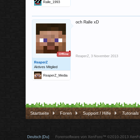
Ralle_1993
och Ralle xD
Offline
ReaperZ
,
3 November 2013
ReaperZ
Aktives Mitglied
ReaperZ_Media
Startseite
Foren
Support / Hilfe
Tutorials
Deutsch [Du]
Forensoftware von XenForo™ ©2010-2013 XenFo