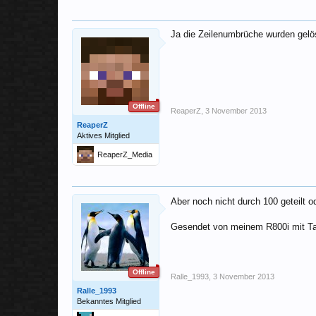
Ja die Zeilenumbrüche wurden gelö
Offline
ReaperZ
,
3 November 2013
ReaperZ
Aktives Mitglied
ReaperZ_Media
Aber noch nicht durch 100 geteilt 
Gesendet von meinem R800i mit Ta
Offline
Ralle_1993
,
3 November 2013
Ralle_1993
Bekanntes Mitglied