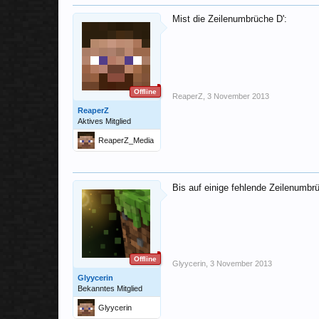
Mist die Zeilenumbrüche D':
Offline
ReaperZ
,
3 November 2013
ReaperZ
Aktives Mitglied
ReaperZ_Media
Bis auf einige fehlende Zeilenumbrü
Offline
Glyycerin
,
3 November 2013
Glyycerin
Bekanntes Mitglied
Glyycerin