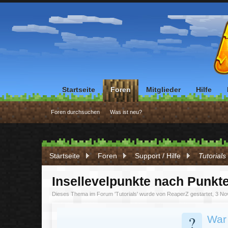
Startseite
Foren
Mitglieder
Hilfe
Foren durchsuchen
Was ist neu?
Startseite
Foren
Support / Hilfe
Tutorials
Insellevelpunkte nach Punkte
Dieses Thema im Forum '
Tutorials
' wurde von
ReaperZ
gestartet,
3 No
?
War 