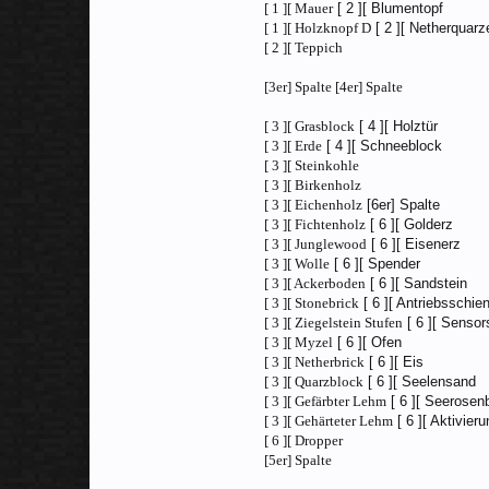
[ 1 ][ Mauer
[ 2 ][ Blumentopf
[ 1 ][ Holzknopf D
[ 2 ][ Netherquarz
[ 2 ][ Teppich
[3er] Spalte [4er] Spalte
[ 3 ][ Grasblock
[ 4 ][ Holztür
[ 3 ][ Erde
[ 4 ][ Schneeblock
[ 3 ][ Steinkohle
[ 3 ][ Birkenholz
[ 3 ][ Eichenholz
[6er] Spalte
[ 3 ][ Fichtenholz
[ 6 ][ Golderz
[ 3 ][ Junglewood
[ 6 ][ Eisenerz
[ 3 ][ Wolle
[ 6 ][ Spender
[ 3 ][ Ackerboden
[ 6 ][ Sandstein
[ 3 ][ Stonebrick
[ 6 ][ Antriebsschie
[ 3 ][ Ziegelstein Stufen
[ 6 ][ Sensor
[ 3 ][ Myzel
[ 6 ][ Ofen
[ 3 ][ Netherbrick
[ 6 ][ Eis
[ 3 ][ Quarzblock
[ 6 ][ Seelensand
[ 3 ][ Gefärbter Lehm
[ 6 ][ Seerosenb
[ 3 ][ Gehärteter Lehm
[ 6 ][ Aktivier
[ 6 ][ Dropper
[5er] Spalte