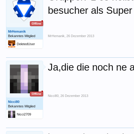
besucher als Super
Offline
MrHemanik
Bekanntes Mitglied
MrHemanik
,
26 Dezember 2013
DeletedUser
Ja,die die noch ne
Offline
Nicci80
,
26 Dezember 2013
Nicci80
Bekanntes Mitglied
Nicci2709