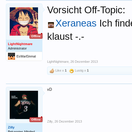
Vorsicht Off-Topic:
Xeraneas
Ich find
klaust -.-
Offline
LightNightmare
Administrator
EsWarEinmal
LightNightmare
,
26 Dezember 2013
Like x
1
Lustig x
1
xD
Offline
Zilly
,
26 Dezember 2013
Zilly
Bekanntes Mitglied