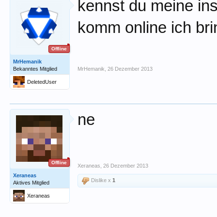
kennst du meine inse
komm online ich bri
Offline
MrHemanik
Bekanntes Mitglied
MrHemanik
,
26 Dezember 2013
DeletedUser
ne
Offline
Xeraneas
,
26 Dezember 2013
Xeraneas
Dislike x
1
Aktives Mitglied
Xeraneas