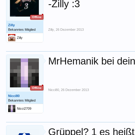
-Zilly :3
Offline
Zilly
Bekanntes Mitglied
Zilly
,
26 Dezember 2013
Zilly
MrHemanik bei dein
Offline
Nicci80
,
26 Dezember 2013
Nicci80
Bekanntes Mitglied
Nicci2709
Grüppel? 1 es heißt