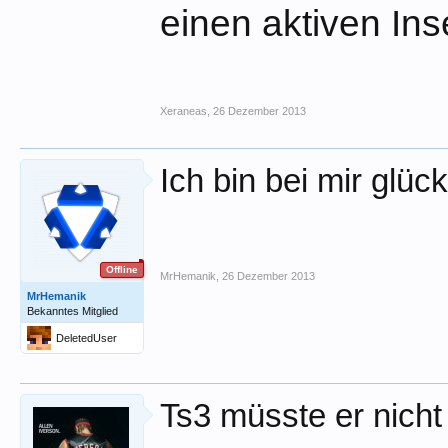
einen aktiven Ins
Xeraneas
,
26 Dezember 2013
Ich bin bei mir glüc
Offline
MrHemanik
,
26 Dezember 2013
MrHemanik
Bekanntes Mitglied
DeletedUser
Ts3 müsste er nich