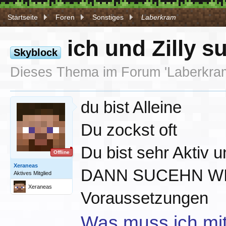
Startseite
Foren
Sonstiges
Laberkram
ich und Zilly s
Skyblock
Dieses Thema im Forum '
Laberkra
du bist Alleine
Du zockst oft
Du bist sehr Aktiv u
Offline
Xeraneas
DANN SUCEHN WI
Aktives Mitglied
Xeraneas
Voraussetzungen
Was muss ich mi