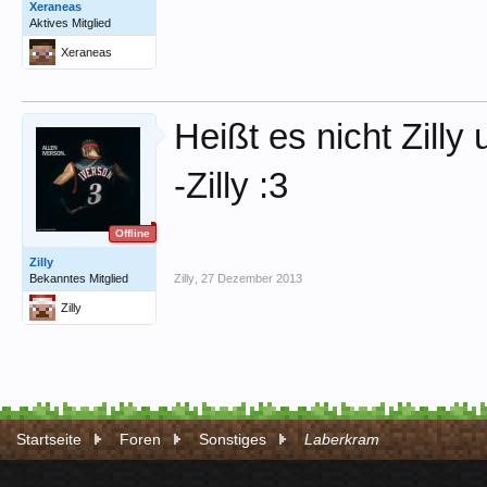
Xeraneas
Aktives Mitglied
Xeraneas
Heißt es nicht Zilly
-Zilly :3
Offline
Zilly
Bekanntes Mitglied
Zilly
,
27 Dezember 2013
Zilly
Startseite
Foren
Sonstiges
Laberkram