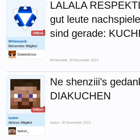
LALALA RESPEKTLO
gut leute nachspiel
sind gerade: K
Offline
MrHemanik
Bekanntes Mitglied
DeletedUser
MrHemanik
,
30 November 2013
Ne shenziii's ge
DIAKUCHEN
Offline
taxker
Aktives Mitglied
taxker
,
30 November 2013
taxker_