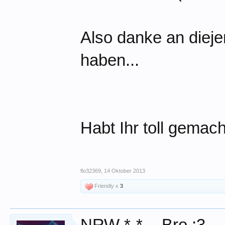
Also danke an dieje
haben...
Habt Ihr toll gemacht
flo32369
,
14 Oktober 2013
Friendly x
3