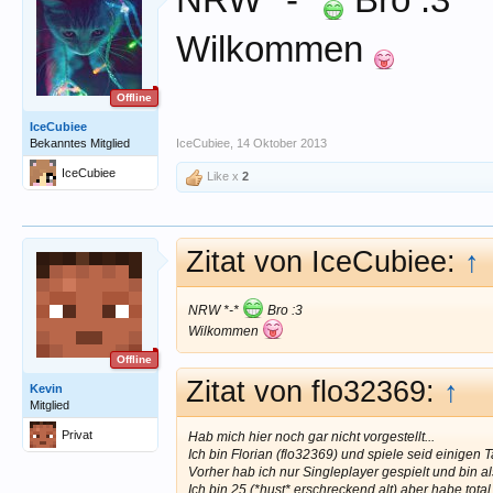
NRW *-*
Bro :3
Wilkommen
Offline
IceCubiee
Bekanntes Mitglied
IceCubiee
,
14 Oktober 2013
IceCubiee
Like x
2
Zitat von IceCubiee:
↑
NRW *-*
Bro :3
Wilkommen
Offline
Zitat von flo32369:
↑
Kevin
Mitglied
Privat
Hab mich hier noch gar nicht vorgestellt...
Ich bin Florian (flo32369) und spiele seid einigen 
Vorher hab ich nur Singleplayer gespielt und bin al
Ich bin 25 (*hust* erschreckend alt) aber habe tot