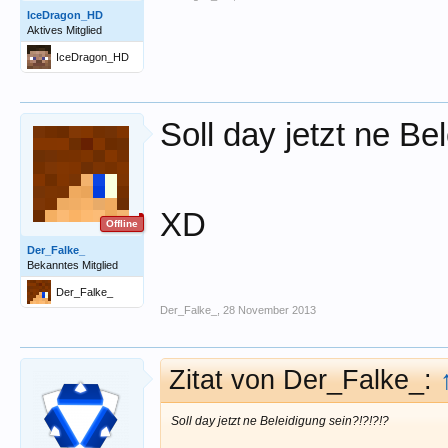
IceDragon_HD
Aktives Mitglied
IceDragon_HD
Soll day jetzt ne Be
XD
Offline
Der_Falke_
Bekanntes Mitglied
Der_Falke_
Der_Falke_
,
28 November 2013
Zitat von Der_Falke_:
Soll day jetzt ne Beleidigung sein?!?!?!?