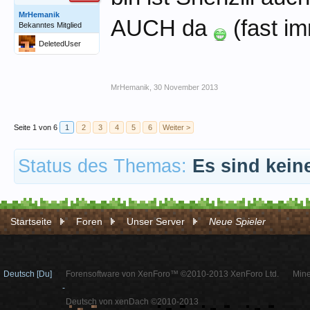
MrHemanik
AUCH da
(fast im
Bekanntes Mitglied
DeletedUser
MrHemanik
,
30 November 2013
Seite 1 von 6
1
2
3
4
5
6
Weiter >
Status des Themas:
Es sind kein
Startseite
Foren
Unser Server
Neue Spieler
Deutsch [Du]
Forensoftware von XenForo™ ©2010-2013 XenForo Ltd.
Mine
-
Deutsch von xenDach ©2010-2013