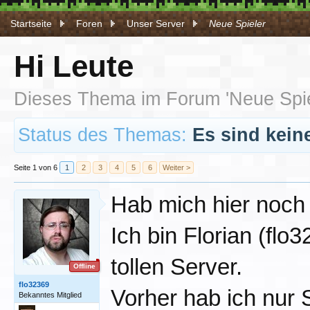
Startseite
Foren
Unser Server
Neue Spieler
Hi Leute
Dieses Thema im Forum '
Neue Spi
Status des Themas:
Es sind kein
Seite 1 von 6
1
2
3
4
5
6
Weiter >
Hab mich hier noch g
Ich bin Florian (flo
tollen Server.
Offline
flo32369
Vorher hab ich nur 
Bekanntes Mitglied