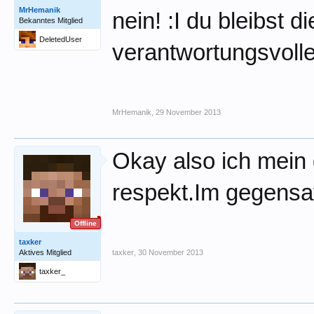
MrHemanik
nein! :I du bleibst d
Bekanntes Mitglied
DeletedUser
verantwortungsvolle
MrHemanik
,
29 November 2013
Okay also ich mein 
respekt.Im gegensat
Offline
taxker
Aktives Mitglied
taxker
,
30 November 2013
taxker_