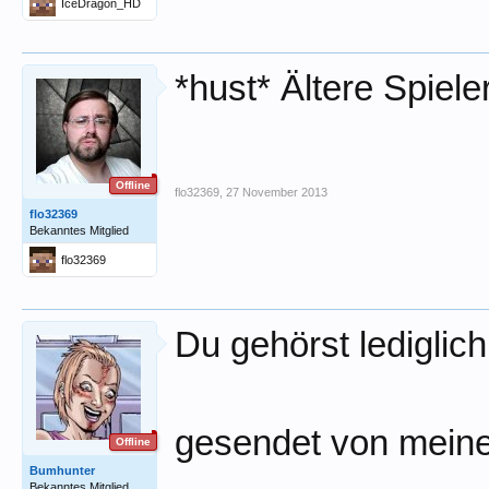
IceDragon_HD
*hust* Ältere Spiele
Offline
flo32369
,
27 November 2013
flo32369
Bekanntes Mitglied
flo32369
Du gehörst lediglich
gesendet von meinem
Offline
Bumhunter
Bekanntes Mitglied