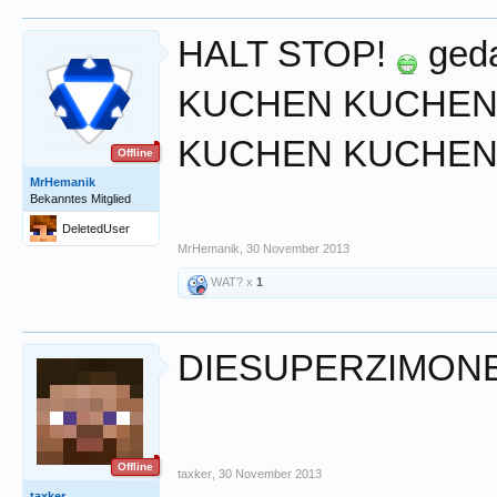
HALT STOP!
ged
KUCHEN KUCHEN
KUCHEN KUCHEN
Offline
MrHemanik
Bekanntes Mitglied
DeletedUser
MrHemanik
,
30 November 2013
WAT? x
1
DIESUPERZIMONE?
Offline
taxker
,
30 November 2013
taxker