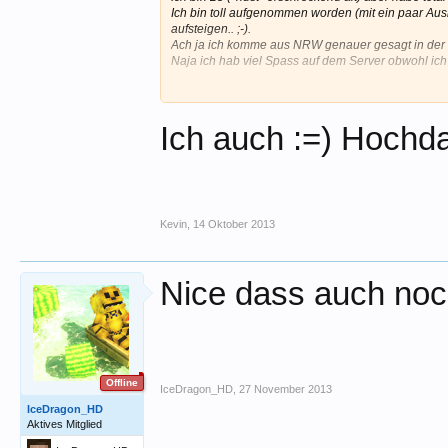
Ich bin toll aufgenommen worden (mit ein paar Aus
aufsteigen.. ;-).
Ach ja ich komme aus NRW genauer gesagt in der N
Naja ich hab viel Spass auf dem Server obwohl ich 
Also danke an diejeniegen die diesen Server ins L
Ich auch :=) Hochd
Habt Ihr toll gemacht... ;-)
Kevin
,
14 Oktober 2013
Nice dass auch noch 
Offline
IceDragon_HD
,
27 November 2013
IceDragon_HD
Aktives Mitglied