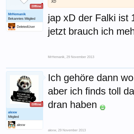
XD
Offline
MrHemanik
jap xD der Falki ist 
Bekanntes Mitglied
DeletedUser
jetzt brauch ich meh
MrHemanik
,
29 November 2013
Ich gehöre dann wo
aber ich finds toll
dran haben
Offline
alexw
Mitglied
alexw
alexw
,
29 November 2013