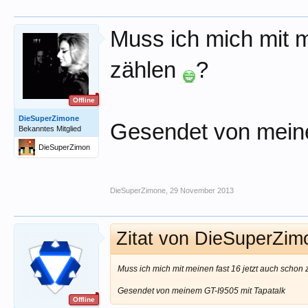
Muss ich mich mit m
zählen
?
Offline
DieSuperZimone
Gesendet von meine
Bekanntes Mitglied
DieSuperZimon
e
DieSuperZimone
,
29 November 2013
Zitat von DieSuperZi
Muss ich mich mit meinen fast 16 jetzt auch schon
Gesendet von meinem GT-I9505 mit Tapatalk
Offline