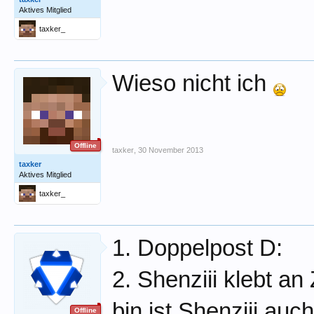
Aktives Mitglied
taxker_
Wieso nicht ich
Offline
taxker
,
30 November 2013
taxker
Aktives Mitglied
taxker_
1. Doppelpost D:
2. Shenziii klebt a
bin ist Shenziii auc
Offline