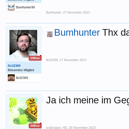
Bumhunter90
Bumhunter
,
27 November 2013
Bumhunter
Thx da
Offline
flo32369
,
27 November 2013
flo32369
Bekanntes Mitglied
flo32369
Ja ich meine im Ge
Offline
IceDragon_HD
,
28 November 2013