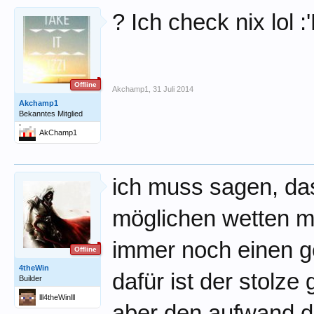
? Ich check nix lol :
Offline
Akchamp1
,
31 Juli 2014
Akchamp1
Bekanntes Mitglied
AkChamp1
ich muss sagen, das
möglichen wetten m
immer noch einen 
Offline
4theWin
dafür ist der stolz
Builder
lll4theWinlll
aber den aufwand d