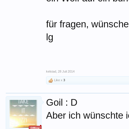
für fragen, wünsche
lg
kelstad
,
28 Juli 2014
Like x
3
Goil : D
Aber ich wünschte i
Offline