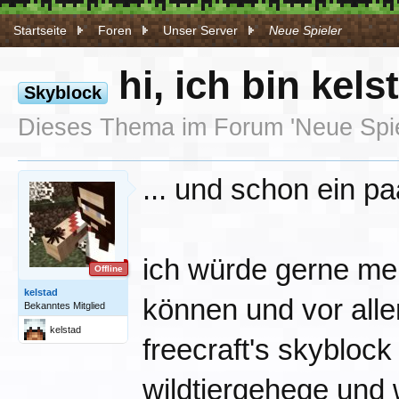
Startseite
Foren
Unser Server
Neue Spieler
hi, ich bin kels
Skyblock
Dieses Thema im Forum '
Neue Spi
... und schon ein p
ich würde gerne me
Offline
kelstad
können und vor alle
Bekanntes Mitglied
kelstad
freecraft's skyblock
wildtiergehege und 