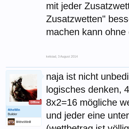
mit jeder Zusatzwet
Zusatzwetten" besse
machen kann ohne da
kelstad
,
3 August 2014
naja ist nicht unbed
logisches denken, 4 
8x2=16 mögliche we
Offline
4theWin
und jeder eine unter
Builder
lll4theWinlll
(wettbetrag ist völl