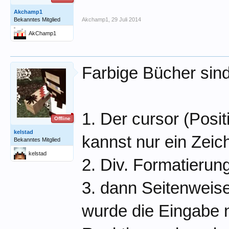
Akchamp1
Bekanntes Mitglied
Akchamp1
,
29 Juli 2014
AkChamp1
Farbige Bücher sind
1. Der cursor (Posi
Offline
kelstad
kannst nur ein Zeic
Bekanntes Mitglied
kelstad
2. Div. Formatierun
3. dann Seitenweise 
wurde die Eingabe 