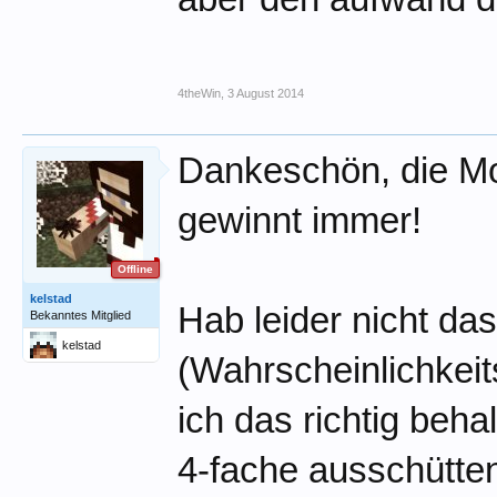
4theWin
,
3 August 2014
Dankeschön, die Mor
gewinnt immer!
Offline
kelstad
Hab leider nicht da
Bekanntes Mitglied
kelstad
(Wahrscheinlichkei
ich das richtig beh
4-fache ausschütten