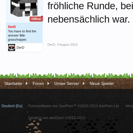
fröhliche Runde, be
nebensächlich war.
Offline
DerD
You have to find the
answer little
grasshopper.
DerD
,
4 August 2014
DerD
Startseite
Foren
Unser Server
Neue Spieler
Deutsch [Du]
Forensoftware von XenForo™ ©2010-2013 XenForo Ltd.
Mine
-
Deutsch von xenDach ©2010-2013