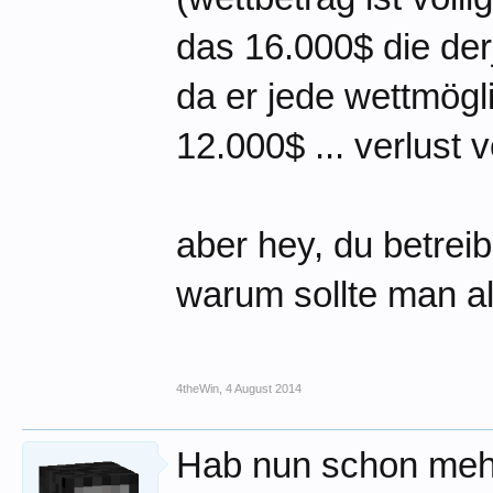
das 16.000$ die der
da er jede wettmögl
12.000$ ... verlust
aber hey, du betrei
warum sollte man a
4theWin
,
4 August 2014
Hab nun schon meh