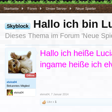
Startseite
Foren
Unser Server
Neue Spieler
Hallo ich bin L
Skyblock
Dieses Thema im Forum '
Neue Spi
Hallo ich heiße Luci
ingame heiße ich el
Offline
elvira04
Bekanntes Mitglied
elvira04
elvira04
,
7 Januar 2014
Like x
1