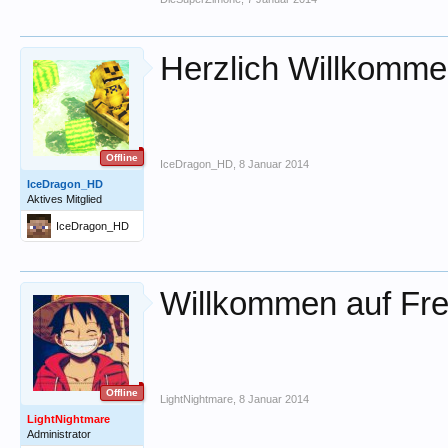
Herzlich Willkomm
Offline
IceDragon_HD
,
8 Januar 2014
IceDragon_HD
Aktives Mitglied
IceDragon_HD
Willkommen auf Fre
Offline
LightNightmare
,
8 Januar 2014
LightNightmare
Administrator