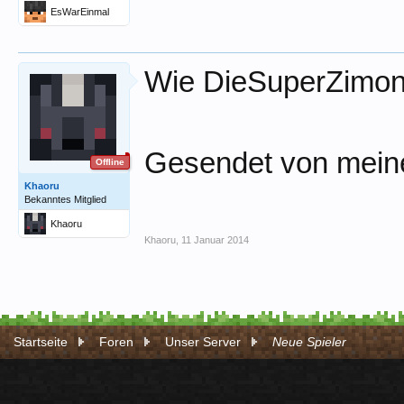
EsWarEinmal
Wie DieSuperZimone
Gesendet von mein
Offline
Khaoru
Bekanntes Mitglied
Khaoru
Khaoru
,
11 Januar 2014
Startseite
Foren
Unser Server
Neue Spieler