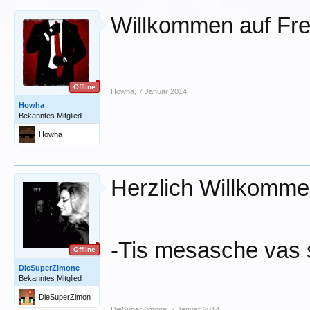
Willkommen auf Fre
Offline
Howha
,
7 Januar 2014
Howha
Bekanntes Mitglied
Howha
Herzlich Willkomme
-Tis mesasche vas s
Offline
DieSuperZimone
Bekanntes Mitglied
DieSuperZimon
e
DieSuperZimone
,
7 Januar 2014