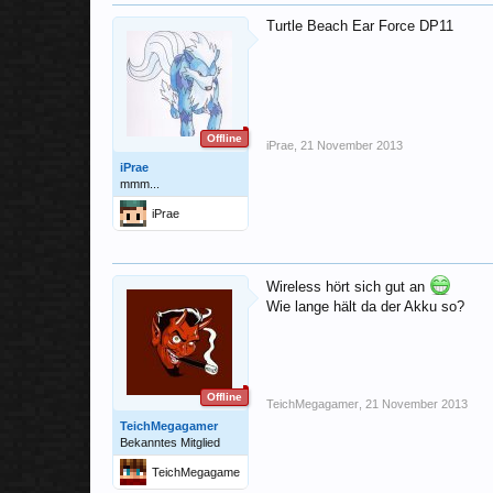
Turtle Beach Ear Force DP11
Offline
iPrae
,
21 November 2013
iPrae
mmm...
iPrae
Wireless hört sich gut an
Wie lange hält da der Akku so?
Offline
TeichMegagamer
,
21 November 2013
TeichMegagamer
Bekanntes Mitglied
TeichMegagame
r