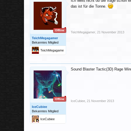
Ich weiß nicht ob die frage schon 
das ist für die Tonne.
Offline
TeichMegagamer
,
21 November 2013
TeichMegagamer
Bekanntes Mitglied
TeichMegagame
r
Sound Blaster Tactic(3D) Rage Wir
Offline
IceCubiee
,
21 November 2013
IceCubiee
Bekanntes Mitglied
IceCubiee