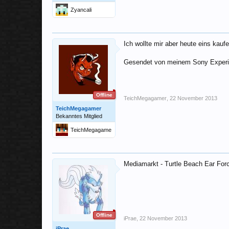
Zyancali
Ich wollte mir aber heute eins kauf
Gesendet von meinem Sony Experi
Offline
TeichMegagamer
,
22 November 2013
TeichMegagamer
Bekanntes Mitglied
TeichMegagame
r
Mediamarkt - Turtle Beach Ear Fo
Offline
iPrae
,
22 November 2013
iPrae