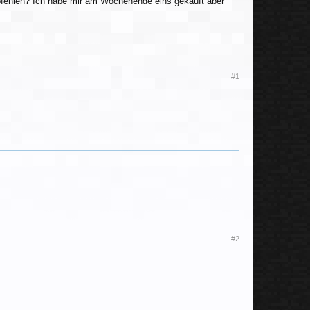
mpfehlen? Ich habe mir am Wochenende eins gekauft aber
#1
#2