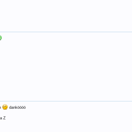
en
danköööö
a Z