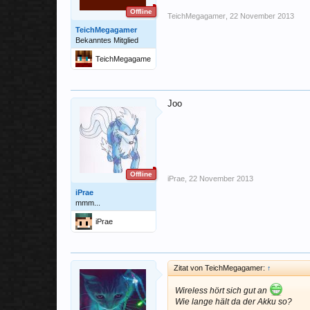
Offline
TeichMegagamer
,
22 November 2013
TeichMegagamer
Bekanntes Mitglied
TeichMegagame
r
Joo
Offline
iPrae
,
22 November 2013
iPrae
mmm...
iPrae
Zitat von TeichMegagamer:
↑
Wireless hört sich gut an
Wie lange hält da der Akku so?