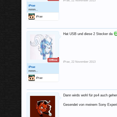
iPrae
,
22 November 2013
iPrae
mmm...
iPrae
Hat USB und diese 2 Stecker da
Offline
iPrae
,
22 November 2013
iPrae
mmm...
iPrae
Dann wirds wohl für ps4 auch geh
Gesendet von meinem Sony Experi