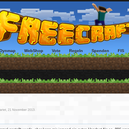
Dynmap
WebShop
Vote
Regeln
Spenden
FIS
artet,
21 November 2013
.