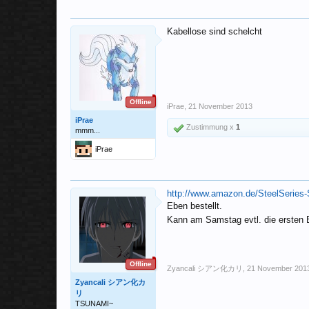
Kabellose sind schelcht
Offline
iPrae
,
21 November 2013
iPrae
Zustimmung x
1
mmm...
iPrae
http://www.amazon.de/SteelSeries
Eben bestellt.
Kann am Samstag evtl. die ersten
Offline
Zyancali シアン化カリ
,
21 November 201
Zyancali シアン化カ
リ
TSUNAMI~