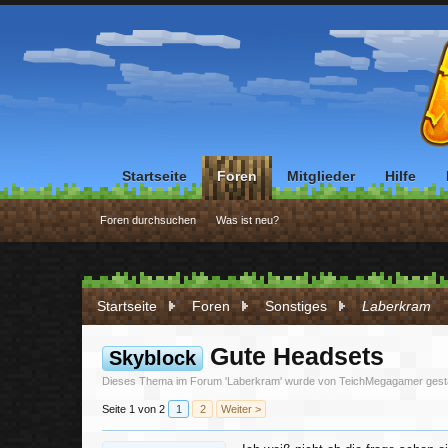
Startseite
Foren
Mitglieder
Hilfe
Foren durchsuchen
Was ist neu?
Startseite
Foren
Sonstiges
Laberkram
Gute Headsets
Skyblock
Dieses Thema im Forum '
Laberkram
' wurde von
TeichMegagamer
gest
Seite 1 von 2
1
2
Weiter >