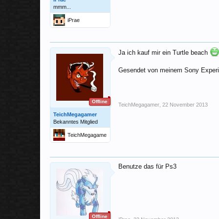
mmm...
iPrae
Ja ich kauf mir ein Turtle beach
Gesendet von meinem Sony Experi
Offline
TeichMegagamer
,
22 November 2013
TeichMegagamer
Bekanntes Mitglied
TeichMegagame
r
Benutze das für Ps3
Offline