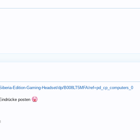
-Siberia-Edition-Gaming-Headset/dp/B008LT5MFA/ref=pd_cp_computers_0
 Eindrücke posten
3