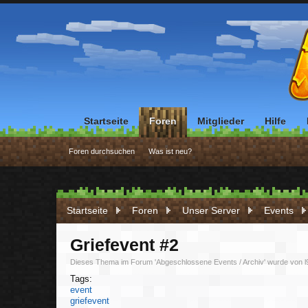
Startseite
Foren
Mitglieder
Hilfe
Foren durchsuchen
Was ist neu?
Startseite
Foren
Unser Server
Events
Griefevent #2
Dieses Thema im Forum '
Abgeschlossene Events / Archiv
' wurde von
l
Tags:
event
griefevent