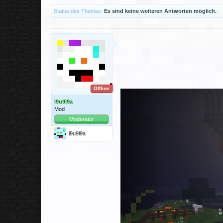
Status des Themas:
Es sind keine weiteren Antworten möglich.
Offline
l9u9l9a
Mod
Moderator
l9u9l9a