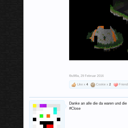
l9u9l9a
,
29 Februar 2016
Like x
4
Cookie x
2
Friend
Danke an alle die da waren und die
#Close