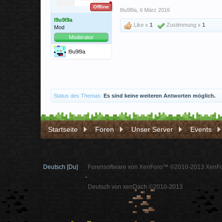
Offline
l9u9l9a
,
6 März 2016
l9u9l9a
Like x
1
Zustimmung x
1
Mod
Moderator
l9u9l9a
Status des Themas:
Es sind keine weiteren Antworten möglich.
Startseite
Foren
Unser Server
Events
Deutsch [Du]
Forensoftware von XenForo™ ©2010-2013 XenFo
-
Deutsch von xenDach ©2010-2013