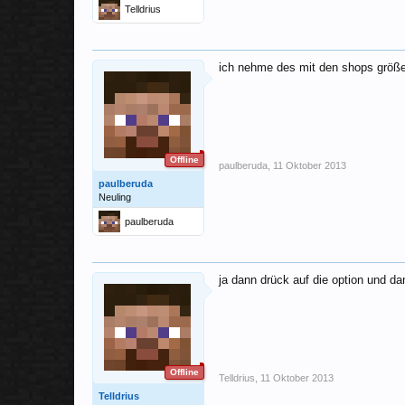
Telldrius
ich nehme des mit den shops größe
Offline
paulberuda
,
11 Oktober 2013
paulberuda
Neuling
paulberuda
ja dann drück auf die option und d
Offline
Telldrius
,
11 Oktober 2013
Telldrius