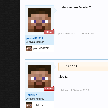
Endet das am Montag?
Offline
pascal561712
,
11 Oktober 2013
pascal561712
Aktives Mitglied
pascal561712
am 14.10.13
also ja.
Offline
Telldrius
,
11 Oktober 2013
Telldrius
Aktives Mitglied
Telldrius