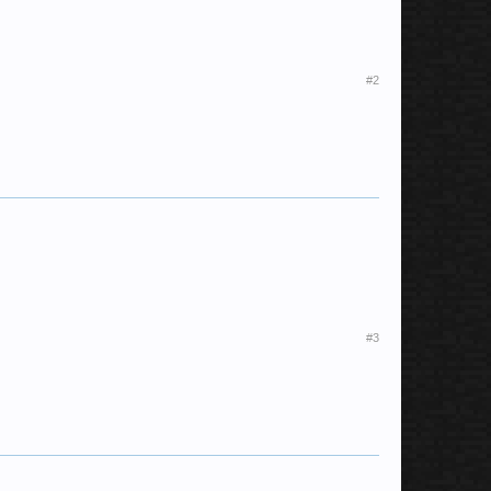
#2
#3