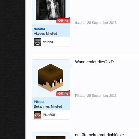
Offline
datana
,
28 September 2013
datana
Aktives Mitglied
datana
Wann endet dies? xD
Offline
Pikaaa
,
28 September 2013
Pikaaa
Bekanntes Mitglied
Pika508
der 3te bekommt diablöcke