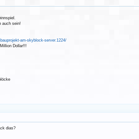
innspiel.
h auch sein!
oßbauprojekt-am-skyblock-server.1224/
illion Dollar!!!
blöcke
ack dias?