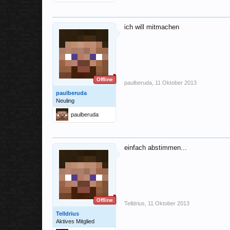
ich will mitmachen
Offline
paulberuda
,
11 Oktober 2013
paulberuda
Neuling
paulberuda
einfach abstimmen...
Offline
Telldrius
,
11 Oktober 2013
Telldrius
Aktives Mitglied