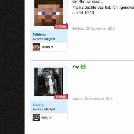
der 4te nur dias...
@pika dachte das hab ich irgendw
am 14.10.13
Offline
Telldrius
,
28 September 2013
Telldrius
Aktives Mitglied
Telldrius
Yay
Offline
datana
,
28 September 2013
datana
Aktives Mitglied
datana