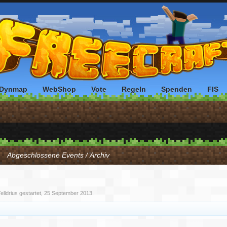
Dynmap
WebShop
Vote
Regeln
Spenden
FIS
Abgeschlossene Events / Archiv
elldrius
gestartet,
25 September 2013
.