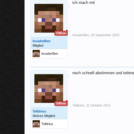
ich mach mit
Offline
InvaderBen
,
29 September 2013
InvaderBen
Mitglied
InvaderBen
noch schnell abstimmen und teile
Offline
Telldrius
,
11 Oktober 2013
Telldrius
Aktives Mitglied
Telldrius