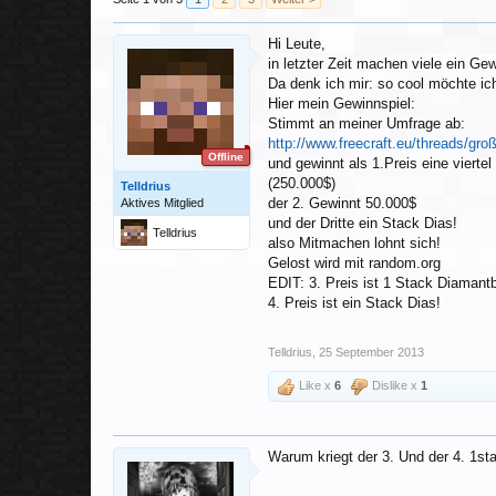
Hi Leute,
in letzter Zeit machen viele ein Gew
Da denk ich mir: so cool möchte ic
Hier mein Gewinnspiel:
Stimmt an meiner Umfrage ab:
http://www.freecraft.eu/threads/gr
Offline
und gewinnt als 1.Preis eine viertel M
(250.000$)
Telldrius
der 2. Gewinnt 50.000$
Aktives Mitglied
und der Dritte ein Stack Dias!
Telldrius
also Mitmachen lohnt sich!
Gelost wird mit random.org
EDIT: 3. Preis ist 1 Stack Diamant
4. Preis ist ein Stack Dias!
Telldrius
,
25 September 2013
Like x
6
Dislike x
1
Warum kriegt der 3. Und der 4. 1st