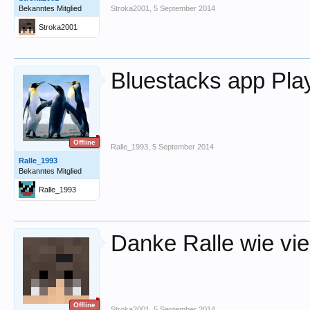
Bekanntes Mitglied
Stroka2001
,
5 September 2014
Stroka2001
Bluestacks app Pla
Offline
Ralle_1993
,
5 September 2014
Ralle_1993
Bekanntes Mitglied
Ralle_1993
Danke Ralle wie vi
Offline
Stroka2001
,
5 September 2014