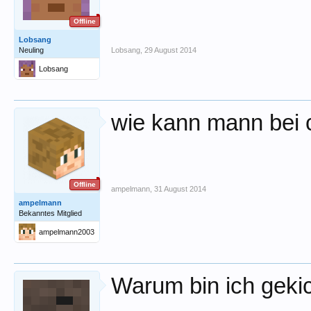
Offline
Lobsang
Neuling
Lobsang
,
29 August 2014
Lobsang
wie kann mann bei 
Offline
ampelmann
,
31 August 2014
ampelmann
Bekanntes Mitglied
ampelmann2003
Warum bin ich geki