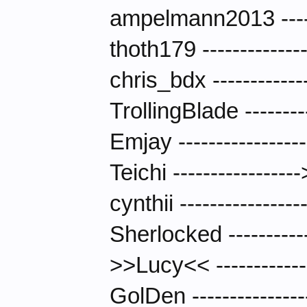
ampelmann2013 ----
thoth179 -----------
chris_bdx -----------
TrollingBlade ------
Emjay ----------------
Teichi -------------
cynthii --------------
Sherlocked ---------
>>Lucy<< -----------
GolDen ------------