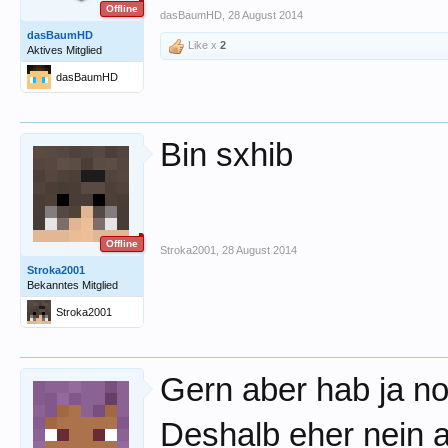
Offline
dasBaumHD
,
28 August 2014
dasBaumHD
Like x
2
Aktives Mitglied
dasBaumHD
Bin sxhib
Offline
Stroka2001
,
28 August 2014
Stroka2001
Bekanntes Mitglied
Stroka2001
Gern aber hab ja no
Deshalb eher nein 