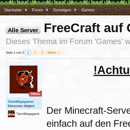
Startseite
Foren
Sonstiges
Games
FreeCraft auf 
Alle Server
Dieses Thema im Forum '
Games
' 
Seite 1 von 3
1
2
3
Weiter >
!Achtu
Offline
TeichMegagamer
Bekanntes Mitglied
Der Minecraft-Serve
TeichMegagame
r
einfach auf den Free