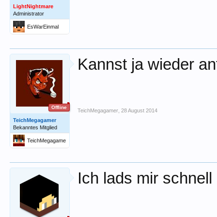
LightNightmare
Administrator
EsWarEinmal
Kannst ja wieder a
Offline
TeichMegagamer
,
28 August 2014
TeichMegagamer
Bekanntes Mitglied
TeichMegagame
r
Ich lads mir schnel