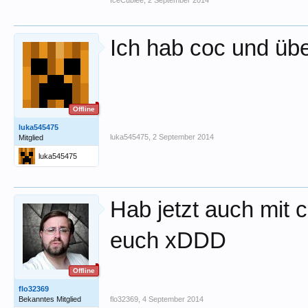
Ich hab coc und üb
Offline
luka545475
luka545475
,
2 September 2014
Mitglied
luka545475
Hab jetzt auch mit 
euch xDDD
Offline
flo32369
Bekanntes Mitglied
flo32369
,
4 September 2014