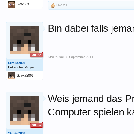
flo32369
Like x
1
Bin dabei falls jem
Offline
Stroka2001
,
5 September 2014
Stroka2001
Bekanntes Mitglied
Stroka2001
Weis jemand das P
Computer spielen k
Offline
Stroka2001