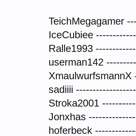
TeichMegagamer --
IceCubiee -----------
Ralle1993 ----------
userman142 ---------
XmaulwurfsmannX -
sadiiii ---------------
Stroka2001 ---------
Jonxhas ------------
hoferbeck ----------