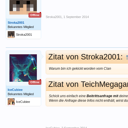
Offline
Stroka2001
,
1 September 2014
Stroka2001
Bekanntes Mitglied
Stroka2001
Zitat von Stroka2001:
Warum bin ich gekickt worden vom Clan
Zitat von TeichMegag
Offline
IceCubiee
Bekanntes Mitglied
Schick uns einfach eine
Beitrittsanfrage mit
dein
Wenn die Anfrage diese Infos nicht enthält, wirst du
IceCubiee
IceCubiee
,
2 September 2014