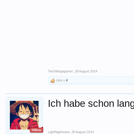
TeichMegagamer
,
28 August 2014
Like x
4
Ich habe schon lang
Offline
LightNightmare
,
28 August 2014