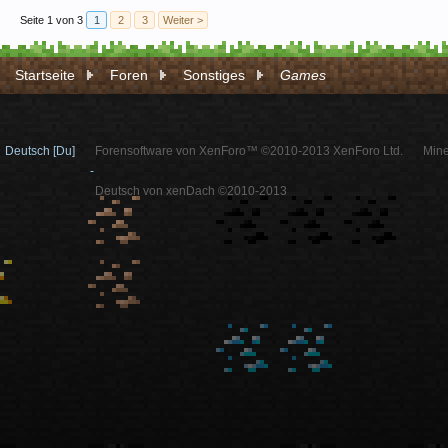
Seite 1 von 3
1
2
3
Weiter >
Startseite
Foren
Sonstiges
Games
Deutsch [Du]
Forensoftware von XenForo™ ©2010-2013 XenForo Ltd.
Mine
-
Deutsch von xenDach ©2010-2013