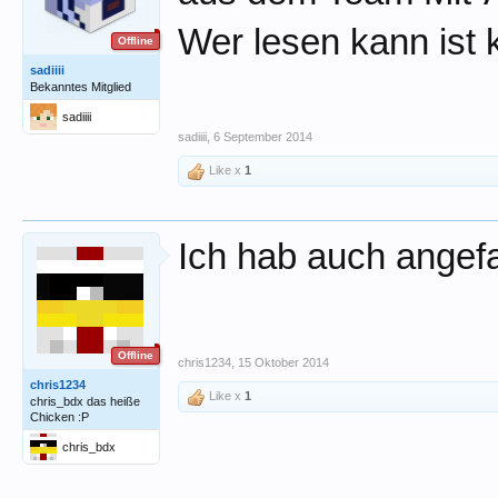
Wer lesen kann ist k
Offline
sadiiii
Bekanntes Mitglied
sadiiii
sadiiii
,
6 September 2014
Like x
1
Ich hab auch angef
Offline
chris1234
,
15 Oktober 2014
chris1234
Like x
1
chris_bdx das heiße
Chicken :P
chris_bdx