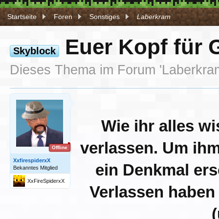
Startseite
Foren
Sonstiges
Laberkram
Euer Kopf für 
Skyblock
Dieses Thema im Forum '
Laberkra
Wie ihr alles w
verlassen. Um ihm
Offline
XxfirespiderxX
ein Denkmal ers
Bekanntes Mitglied
XxFireSpiderxX
Verlassen haben 