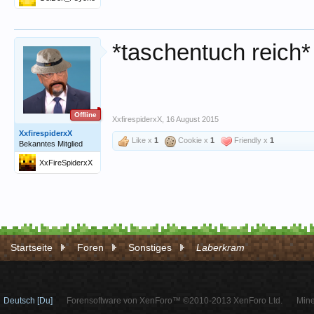
*taschentuch reich*
Offline
XxfirespiderxX
,
16 August 2015
XxfirespiderxX
Like x
1
Cookie x
1
Friendly x
1
Bekanntes Mitglied
XxFireSpiderxX
Startseite
Foren
Sonstiges
Laberkram
Deutsch [Du]
Forensoftware von XenForo™ ©2010-2013 XenForo Ltd.
Mine