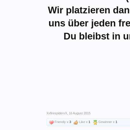
Wir platzieren da
uns über jeden fr
Du bleibst in 
XxfirespiderxX
,
16 August 2015
Friendly x
3
Like x
1
Gewinner x
1