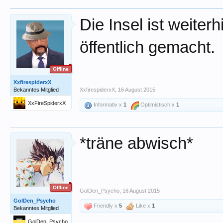
Die Insel ist weiterh
öffentlich gemacht.
Offline
XxfirespiderxX
Bekanntes Mitglied
XxfirespiderxX
,
16 August 2015
XxFireSpiderxX
Informativ x
1
Optimistisch x
1
*träne abwisch*
Offline
GolDen_Psycho
,
16 August 2015
GolDen_Psycho
Friendly x
5
Like x
1
Bekanntes Mitglied
GolDen_Psycho