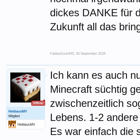
dickes DANKE für di
Zukunft all das brin
FabianZocktHD
,
30 September 2025
Ich kann es auch nu
Minecraft süchtig g
zwischenzeitlich s
Offline
HeldausMV
Lebens. 1-2 andere
Mitglied
HeldausMV
Es war einfach die 