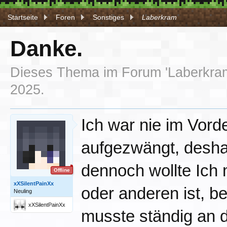
Startseite
Foren
Sonstiges
Laberkram
Danke.
Dieses Thema im Forum '
Laberkra
2025
.
Ich war nie im Vord
aufgezwängt, desha
dennoch wollte Ich 
Offline
xXSilentPainXx
oder anderen ist, b
Neuling
xXSilentPainXx
musste ständig an 