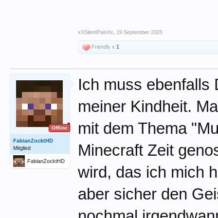
xXSilentPainXx
,
19 September 2025
Friendly x
1
Ich muss ebenfalls 
meiner Kindheit. Ma
mit dem Thema "Mul
Offline
FabianZocktHD
Minecraft Zeit genos
Mitglied
FabianZocktHD
wird, das ich mich 
aber sicher den Geis
nochmal irgendwann 