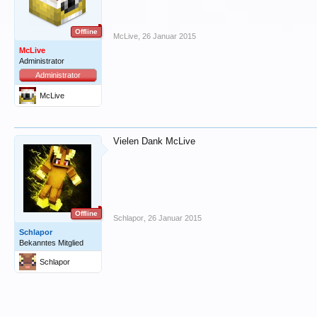
Offline
McLive
,
26 Januar 2015
McLive
Administrator
Administrator
McLive
Vielen Dank McLive
Offline
Schlapor
,
26 Januar 2015
Schlapor
Bekanntes Mitglied
Schlapor