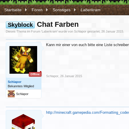
Startseite
Foren
Sonstiges
Laberkram
Chat Farben
Skyblock
Dieses Thema im Forum '
Laberkram
' wurde von
Schlapor
gestartet,
26 Januar 2015
.
Kann mir einer von euch bitte eine Liste schreibe
Offline
Schlapor
,
26 Januar 2015
Schlapor
Bekanntes Mitglied
Schlapor
http://minecraft.gamepedia.com/Formatting_code