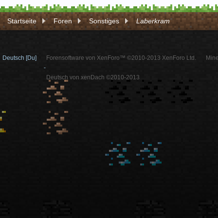
Startseite
Foren
Sonstiges
Laberkram
Deutsch [Du]
Forensoftware von XenForo™ ©2010-2013 XenForo Ltd.
Mine
-
Deutsch von xenDach ©2010-2013