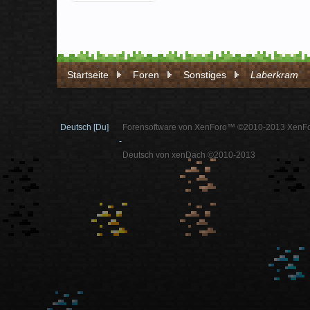
Startseite
Foren
Sonstiges
Laberkram
Deutsch [Du]
Forensoftware von XenForo™ ©2010-2013 XenFo
-
Deutsch von xenDach ©2010-2013