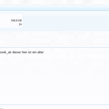
349,8 KB
24
k_air dieser hier ist ein alter