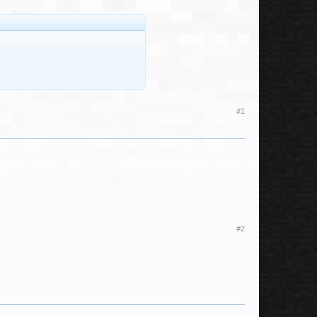
#1
#2