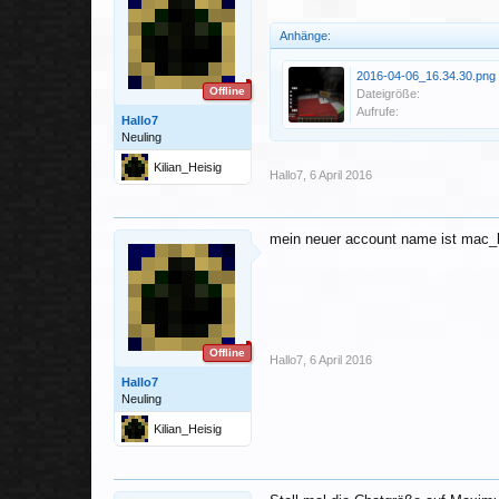
Anhänge:
2016-04-06_16.34.30.png
Offline
Dateigröße:
Aufrufe:
Hallo7
Neuling
Kilian_Heisig
Hallo7
,
6 April 2016
mein neuer account name ist mac_boo
Offline
Hallo7
,
6 April 2016
Hallo7
Neuling
Kilian_Heisig