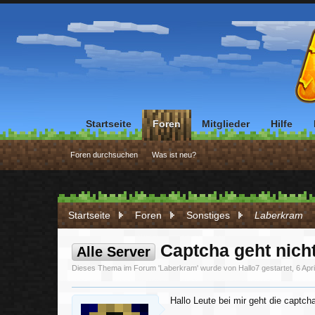
Startseite
Foren
Mitglieder
Hilfe
Foren durchsuchen
Was ist neu?
Startseite
Foren
Sonstiges
Laberkram
Captcha geht nich
Alle Server
Dieses Thema im Forum '
Laberkram
' wurde von
Hallo7
gestartet,
6 Apr
Hallo Leute bei mir geht die captch