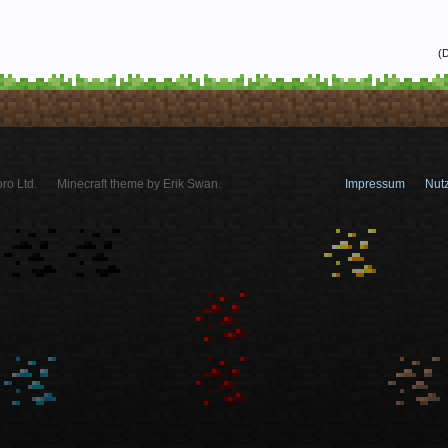
(D
ro Ltd.
Minecraft theme by Erik Swan.
Impressum
Nut