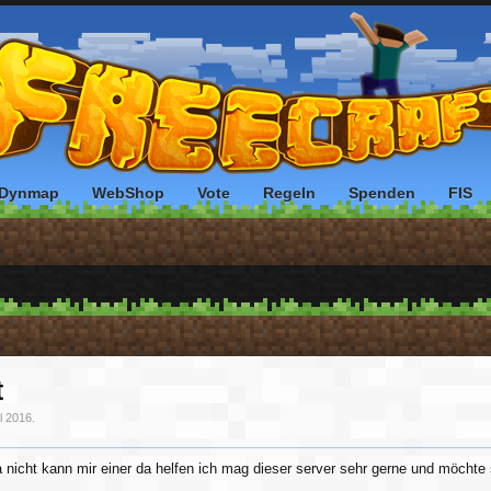
Dynmap
WebShop
Vote
Regeln
Spenden
FIS
t
il 2016
.
a nicht kann mir einer da helfen ich mag dieser server sehr gerne und möchte 