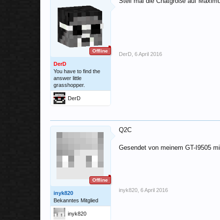
Stell mal die Chatgröße auf Maxim
Offline
DerD
,
6 April 2016
DerD
You have to find the
answer little
grasshopper.
DerD
Q2C
Gesendet von meinem GT-I9505 mit
Offline
inyk820
,
6 April 2016
inyk820
Bekanntes Mitglied
inyk820