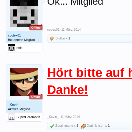
Ok... Mitglied
Offline
codex01
,
11 März 2014
codex01
Dislike x
1
Bekanntes Mitglied
snip
Hört bitte auf 
Danke!
Offline
_Kevin_
Aktives Mitglied
_Kevin_
,
11 März 2014
SuperHeroKevin
Zustimmung x
1
Optimistisch x
1