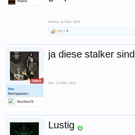
Howha
Howha
,
11 März 2014
Like x
3
ja diese stalker sind
Offline
Nex
,
11 März 2014
Nex
Bazingaaaaa !
Nex/Nex29
Lustig