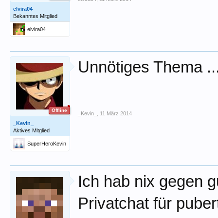
elvira04
Bekanntes Mitglied
elvira04
Unnötiges Thema ..
Offline
_Kevin_
,
11 März 2014
_Kevin_
Aktives Mitglied
SuperHeroKevin
Ich hab nix gegen g
Privatchat für pube