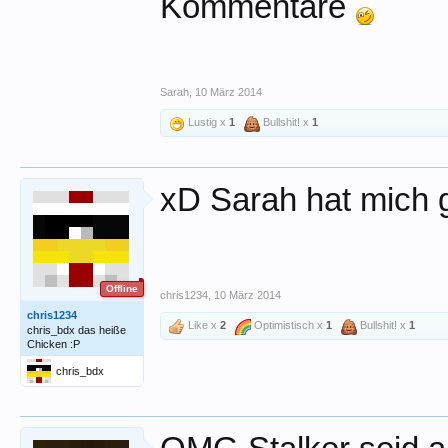
Kommentare
Sarah
,
10 März 2014
Lustig x
1
Bullshit! x
1
xD Sarah hat mich
Offline
chris1234
,
10 März 2014
chris1234
Like x
2
Optimistisch x
1
Bullshit! x
1
chris_bdx das heiße
Chicken :P
chris_bdx