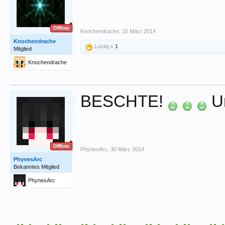
Offline
Knochendrache
,
15 März 2014
Knochendrache
Lustig x
1
Mitglied
Knochendrache
BESCHTE!
Un
Offline
PhynesArc
,
30 März 2014
PhynesArc
Bekanntes Mitglied
PhynesArc