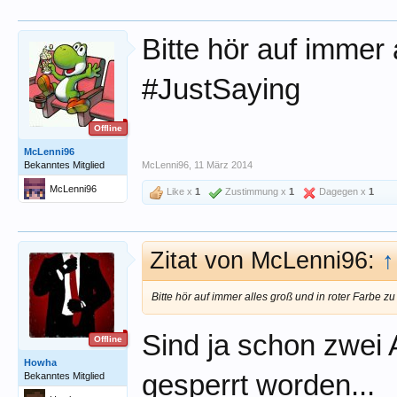
Bitte hör auf immer 
#JustSaying
Offline
McLenni96
Bekanntes Mitglied
McLenni96
,
11 März 2014
McLenni96
Like x
1
Zustimmung x
1
Dagegen x
1
Zitat von McLenni96:
↑
Bitte hör auf immer alles groß und in roter Farbe z
Sind ja schon zwei
Offline
Howha
gesperrt worden...
Bekanntes Mitglied