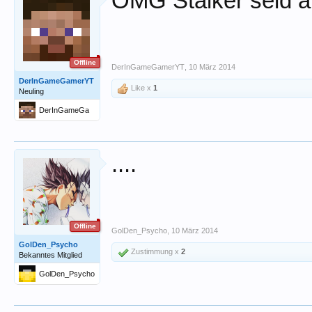
OMG Stalker seid al
Offline
DerInGameGamerYT
,
10 März 2014
DerInGameGamerYT
Like x
1
Neuling
DerInGameGa
merYT
....
Offline
GolDen_Psycho
,
10 März 2014
GolDen_Psycho
Zustimmung x
2
Bekanntes Mitglied
GolDen_Psycho