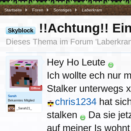
Startseite
Foren
Sonstiges
Laberkram
!!Achtung!! Ein
Skyblock
Dieses Thema im Forum '
Laberkra
Hey Ho Leute
Ich wollte ech nur 
Stalker unterwegs 
Offline
Sarah
chris1234
hat sic
Bekanntes Mitglied
_Sarah21_
stalken
Da sie jet
auf meiner Is wohnt