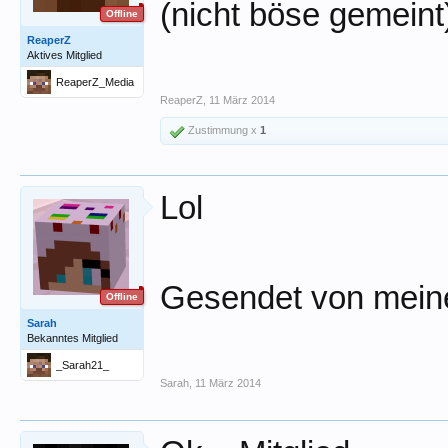
(nicht böse gemeint
Offline
ReaperZ
Aktives Mitglied
ReaperZ_Media
ReaperZ
,
11 März 2014
Zustimmung x
1
Lol
Gesendet von meine
Offline
Sarah
Bekanntes Mitglied
_Sarah21_
Sarah
,
11 März 2014