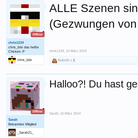
ALLE Szenen sind
(Gezwungen von
Offline
chris1234
chris_bdx das heiße
chris1234
,
10 März 2014
Chicken :P
chris_bdx
Bullshit! x
1
Halloo?! Du hast ge
Offline
Sarah
,
10 März 2014
Sarah
Bekanntes Mitglied
_Sarah21_