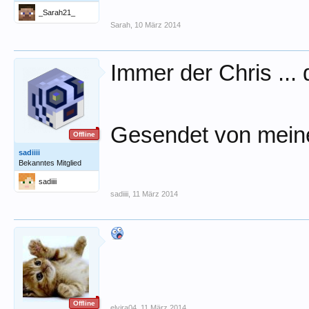
_Sarah21_
Sarah
,
10 März 2014
Immer der Chris ... 
Gesendet von mei
Offline
sadiiii
Bekanntes Mitglied
sadiiii
sadiiii
,
11 März 2014
Offline
elvira04
,
11 März 2014