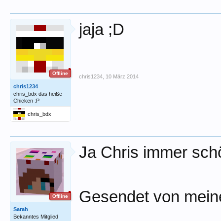
jaja ;D
Offline
chris1234
,
10 März 2014
chris1234
chris_bdx das heiße
Chicken :P
chris_bdx
Ja Chris immer sc
Gesendet von meine
Offline
Sarah
Bekanntes Mitglied