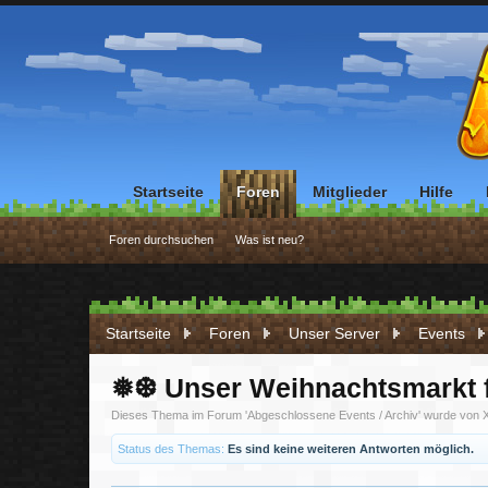
Startseite
Foren
Mitglieder
Hilfe
Foren durchsuchen
Was ist neu?
Startseite
Foren
Unser Server
Events
❅❆ Unser Weihnachtsmarkt 
Dieses Thema im Forum '
Abgeschlossene Events / Archiv
' wurde von
Status des Themas:
Es sind keine weiteren Antworten möglich.