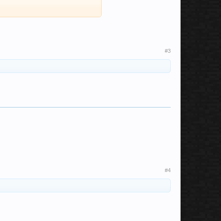
#3
#4