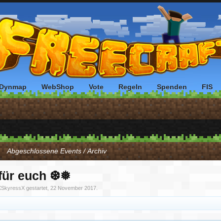
Dynmap
WebShop
Vote
Regeln
Spenden
FIS
Abgeschlossene Events / Archiv
für euch ❆❅
XSkyressX
gestartet,
22 November 2017
.