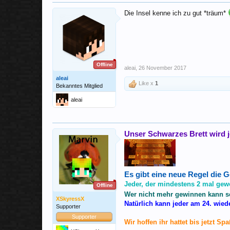
Die Insel kenne ich zu gut *träum*
Offline
aleai
,
26 November 2017
aleai
Like x
1
Bekanntes Mitglied
aleai
Unser Schwarzes Brett wird je
Es gibt eine neue Regel die 
Jeder, der mindestens 2 mal gew
Offline
Wer nicht mehr gewinnen kann se
XSkyressX
Natürlich kann jeder am 24. wie
Supporter
Supporter
Wir hoffen ihr hattet bis jetzt 