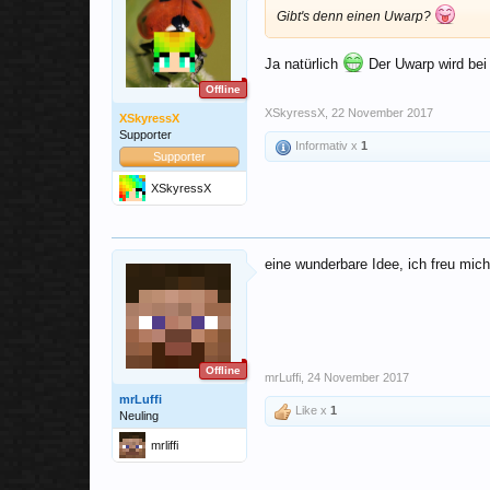
Gibt's denn einen Uwarp?
Ja natürlich
Der Uwarp wird bei
Offline
XSkyressX
,
22 November 2017
XSkyressX
Supporter
Informativ x
1
Supporter
XSkyressX
eine wunderbare Idee, ich freu mic
Offline
mrLuffi
,
24 November 2017
mrLuffi
Like x
1
Neuling
mrliffi