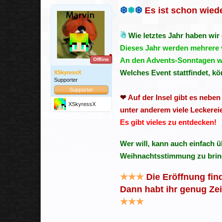
❆
❅
❆
Es ist schon wiede
☃
Wie letztes Jahr haben wir
Dieses Jahr werden mehrere v
An den Advents-Sonntagen wir
Offline
Welches Event stattfindet, 
XSkyressX
Supporter
Supporter
❤
Auf der Insel gibt es neb
XSkyressX
unter anderem viele Leckerei
Es gibt vieles zu entdecken!
Wer will, kann auch einfach 
Weihnachtsstimmung zu brin
★★★
Die Eröffnung fin
Dann habt ihr genug Ze
★★★