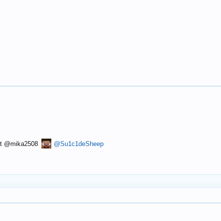
mit @mika2508
@Su1c1deSheep