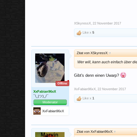
XSkyressX
,
22 November 2017
Like x
5
Zitat von XSkyressX:
↑
Wer will, kann auch einfach über di
Gibt's denn einen Uwarp?
Offline
XxFabian96xX
,
22 November 2017
XxFabian96xX
¯\_(ツ)_/¯
Like x
1
Moderator
XxFabian96xX
Zitat von XxFabian96xX:
↑