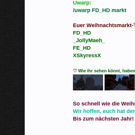
Uwarp:
/uwarp FD_HD markt
Euer Weihnachtsmarkt-
FD_HD
_JollyMaeh_
FE_HD
XSkyressX
♡
Wie ihr sehen könnt, haben
So schnell wie die Weih
Wir hoffen, euch hat d
Bis zum nächsten Jahr!