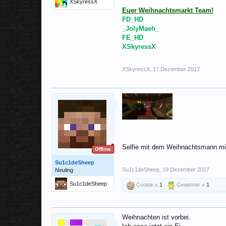
XSkyressX
Euer Weihnachtsmarkt Team!
FD_HD
_JolyMaeh_
FE_HD
XSkyressX
XSkyressX
,
17 Dezember 2017
Selfie mit dem Weihnachtsmann 
Offline
Su1c1deSheep
Su1c1deSheep
,
19 Dezember 2017
Neuling
Su1c1deSheep
Cookie x
1
Gewinner x
1
Weihnachten ist vorbei.