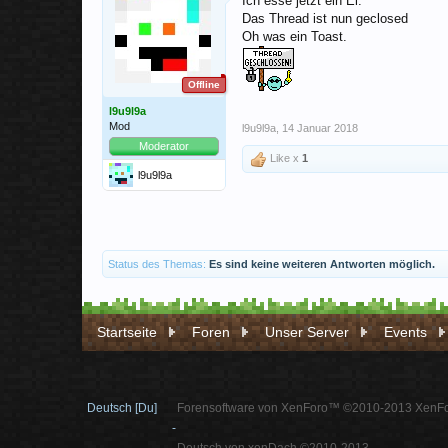
Ich esse jetzt ein Ei.
Das Thread ist nun geclosed
Oh was ein Toast.
Offline
l9u9l9a
Mod
l9u9l9a
,
14 Januar 2018
Moderator
Like x
1
l9u9l9a
Status des Themas:
Es sind keine weiteren Antworten möglich.
Startseite
Foren
Unser Server
Events
Deutsch [Du]
Forensoftware von XenForo™ ©2010-2013 XenFo
-