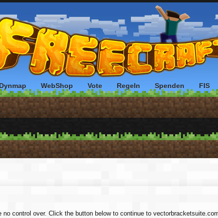
Dynmap
WebShop
Vote
Regeln
Spenden
FIS
e no control over. Click the button below to continue to vectorbracketsuite.co