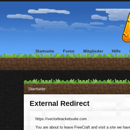
Startseite
Foren
Mitglieder
Hilfe
Startseite
External Redirect
https://vectorbracketsuite.com
You are about to leave FreeCraft and visit a site we hav