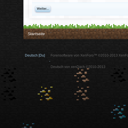
Weiter...
Startseite
Deutsch [Du]
Forensoftware von XenForo™ ©2010-2013 XenFo
-
Deutsch von xenDach ©2010-2013