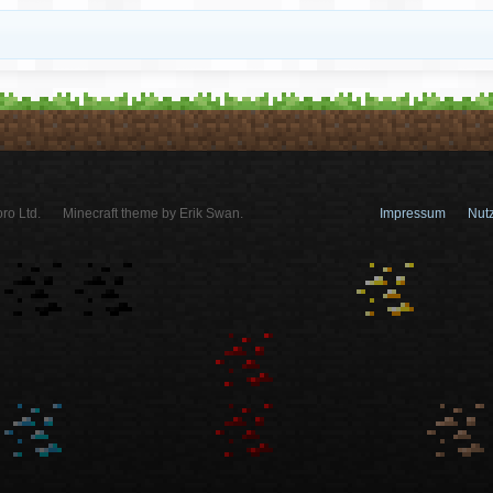
ro Ltd.
Minecraft theme by Erik Swan.
Impressum
Nut