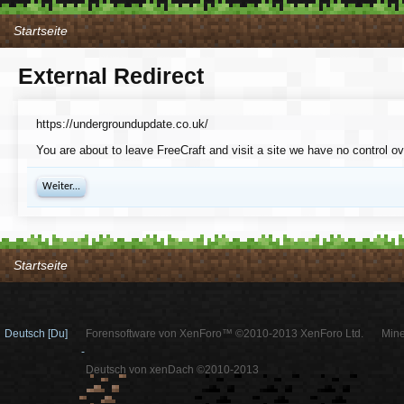
Startseite
External Redirect
https://undergroundupdate.co.uk/
You are about to leave FreeCraft and visit a site we have no control o
Weiter...
Startseite
Deutsch [Du]
Forensoftware von XenForo™ ©2010-2013 XenForo Ltd.
Mine
-
Deutsch von xenDach ©2010-2013