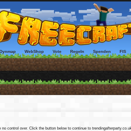
Dynmap
WebShop
Vote
Regeln
Spenden
FIS
 no control over. Click the button below to continue to trendingafterparty.co.u