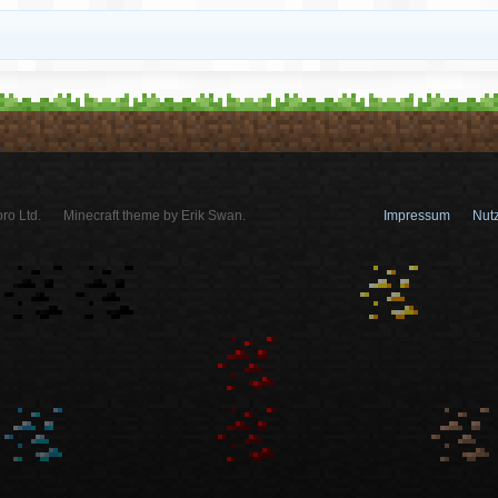
ro Ltd.
Minecraft theme by Erik Swan.
Impressum
Nut