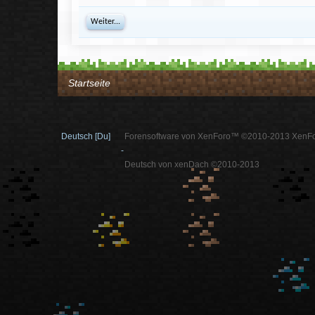
Weiter...
Startseite
Deutsch [Du]
Forensoftware von XenForo™ ©2010-2013 XenFo
-
Deutsch von xenDach ©2010-2013