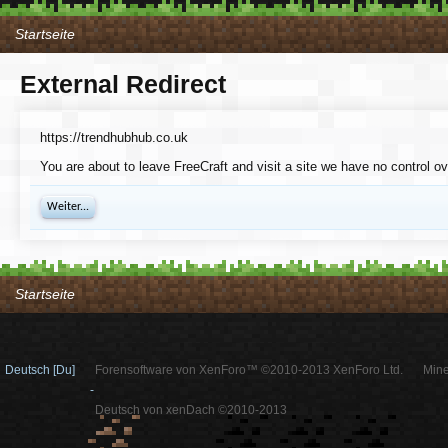
Startseite
External Redirect
https://trendhubhub.co.uk
You are about to leave FreeCraft and visit a site we have no control ov
Weiter...
Startseite
Deutsch [Du]
Forensoftware von XenForo™ ©2010-2013 XenForo Ltd.
Mine
-
Deutsch von xenDach ©2010-2013