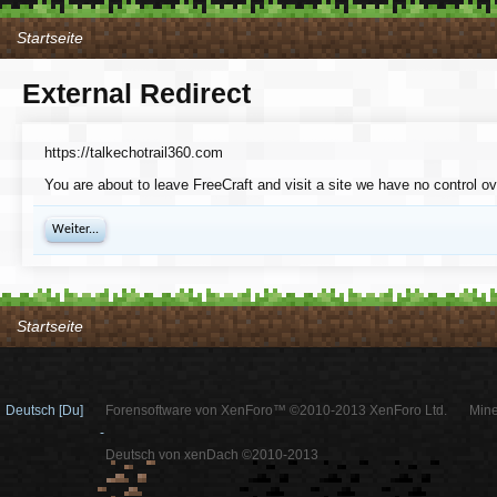
Startseite
External Redirect
https://talkechotrail360.com
You are about to leave FreeCraft and visit a site we have no control ov
Weiter...
Startseite
Deutsch [Du]
Forensoftware von XenForo™ ©2010-2013 XenForo Ltd.
Mine
-
Deutsch von xenDach ©2010-2013