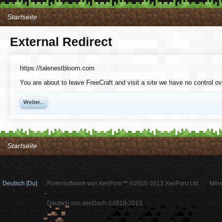
Startseite
External Redirect
https://talenestbloom.com
You are about to leave FreeCraft and visit a site we have no control o
Weiter...
Startseite
Deutsch [Du]
Forensoftware von XenForo™ ©2010-2013 XenForo Ltd.
Mine
-
Deutsch von xenDach ©2010-2013