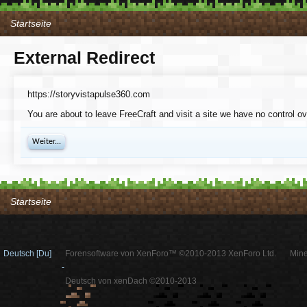
Startseite
External Redirect
https://storyvistapulse360.com
You are about to leave FreeCraft and visit a site we have no control o
Weiter...
Startseite
Deutsch [Du]
Forensoftware von XenForo™ ©2010-2013 XenForo Ltd.
Mine
-
Deutsch von xenDach ©2010-2013