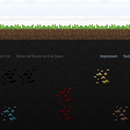
ro Ltd.
Minecraft theme by Erik Swan.
Impressum
Nut