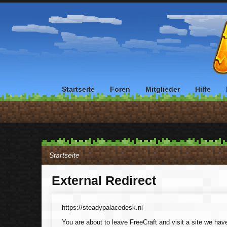
Startseite
Foren
Mitglieder
Hilfe
Startseite
External Redirect
https://steadypalacedesk.nl
You are about to leave FreeCraft and visit a site we hav