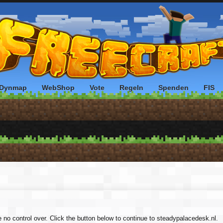
Dynmap
WebShop
Vote
Regeln
Spenden
FIS
e no control over. Click the button below to continue to steadypalacedesk.nl.