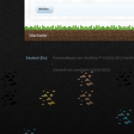
Weiter...
Startseite
Deutsch [Du]
Forensoftware von XenForo™ ©2010-2013 XenFo
-
Deutsch von xenDach ©2010-2013