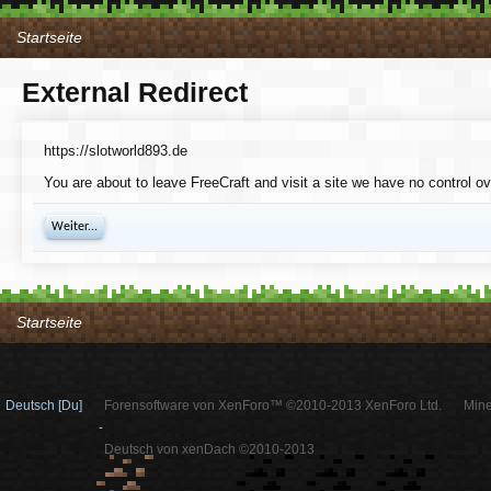
Startseite
External Redirect
https://slotworld893.de
You are about to leave FreeCraft and visit a site we have no control ov
Weiter...
Startseite
Deutsch [Du]
Forensoftware von XenForo™ ©2010-2013 XenForo Ltd.
Mine
-
Deutsch von xenDach ©2010-2013