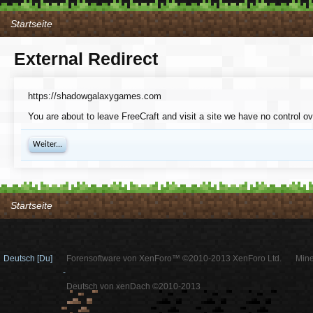
Startseite
External Redirect
https://shadowgalaxygames.com
You are about to leave FreeCraft and visit a site we have no control 
Weiter...
Startseite
Deutsch [Du]
Forensoftware von XenForo™ ©2010-2013 XenForo Ltd.
Mine
-
Deutsch von xenDach ©2010-2013