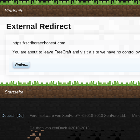
Startseite
External Redirect
https://scriboraechonest.com
You are about to leave FreeCraft and visit a site we have no control o
Weiter...
Startseite
Deutsch [Du]
Forensoftware von XenForo™ ©2010-2013 XenForo Ltd.
Mine
-
Deutsch von xenDach ©2010-2013