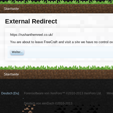
Startseite
External Redirect
https://rushanthemreel.co.uk/
You are about to leave FreeCraft and visit a site we have no control ov
Weiter...
Startseite
Deutsch [Du]
Forensoftware von XenForo™ ©2010-2013 XenForo Ltd.
Mine
-
Deutsch von xenDach ©2010-2013