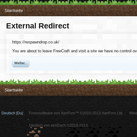
Startseite
External Redirect
https://respawndrop.co.uk/
You are about to leave FreeCraft and visit a site we have no control o
Weiter...
Startseite
Deutsch [Du]
Forensoftware von XenForo™ ©2010-2013 XenForo Ltd.
Mine
-
Deutsch von xenDach ©2010-2013