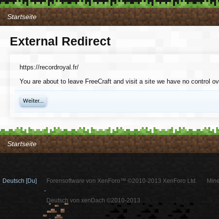
Startseite
External Redirect
https://recordroyal.fr/
You are about to leave FreeCraft and visit a site we have no control ove
Weiter...
Startseite
Deutsch [Du]
Forensoftware von XenForo™ ©2010-2013 XenForo Ltd.
Mine
-
Deutsch von xenDach ©2010-2013