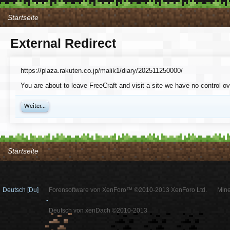
Startseite
External Redirect
https://plaza.rakuten.co.jp/malik1/diary/202511250000/
You are about to leave FreeCraft and visit a site we have no control ov
Weiter...
Startseite
Deutsch [Du]
Forensoftware von XenForo™ ©2010-2013 XenForo Ltd.
Mine
-
Deutsch von xenDach ©2010-2013