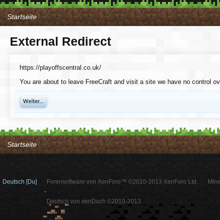
Startseite
External Redirect
https://playoffscentral.co.uk/
You are about to leave FreeCraft and visit a site we have no control ov
Weiter...
Startseite
Deutsch [Du]
Forensoftware von XenForo™ ©2010-2013 XenForo Ltd.
Mine
-
Deutsch von xenDach ©2010-2013