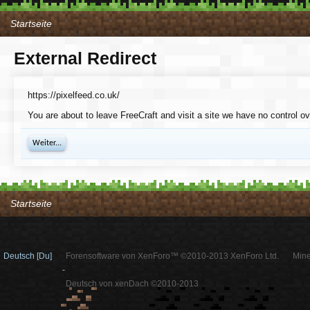
Startseite
External Redirect
https://pixelfeed.co.uk/
You are about to leave FreeCraft and visit a site we have no control ov
Weiter...
Startseite
Deutsch [Du]
Forensoftware von XenForo™ ©2010-2013 XenForo Ltd.
Mine
-
Deutsch von xenDach ©2010-2013