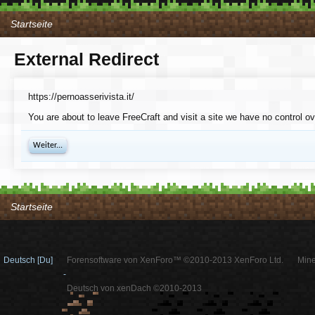
Startseite
External Redirect
https://pernoasserivista.it/
You are about to leave FreeCraft and visit a site we have no control ove
Weiter...
Startseite
Deutsch [Du]
Forensoftware von XenForo™ ©2010-2013 XenForo Ltd.
Mine
-
Deutsch von xenDach ©2010-2013