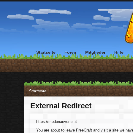
Startseite
Foren
Mitglieder
Hilfe
Startseite
External Redirect
https://modenaevents.it
You are about to leave FreeCraft and visit a site we hav