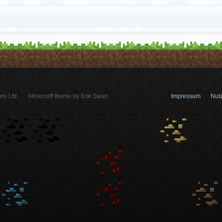
ro Ltd.
Minecraft theme by Erik Swan.
Impressum
Nut