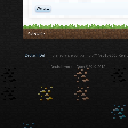
Weiter...
Startseite
Deutsch [Du]
Forensoftware von XenForo™ ©2010-2013 XenFo
-
Deutsch von xenDach ©2010-2013