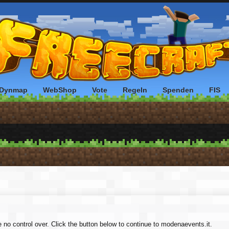
Dynmap
WebShop
Vote
Regeln
Spenden
FIS
e no control over. Click the button below to continue to modenaevents.it.