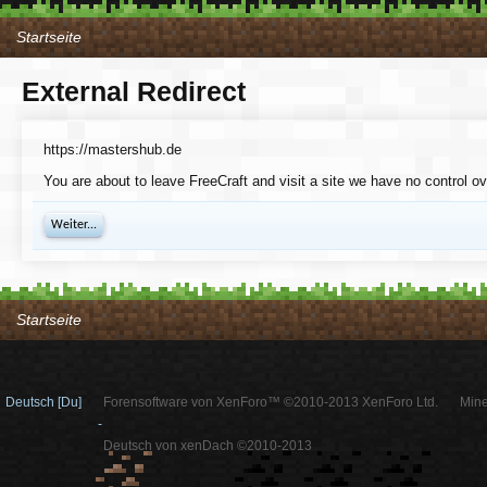
Startseite
External Redirect
https://mastershub.de
You are about to leave FreeCraft and visit a site we have no control o
Weiter...
Startseite
Deutsch [Du]
Forensoftware von XenForo™ ©2010-2013 XenForo Ltd.
Mine
-
Deutsch von xenDach ©2010-2013