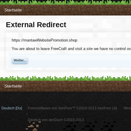
Startseite
External Redirect
https://mantawWebsitePromotion.shop
You are about to leave FreeCraft and visit a site we have no control 
Weiter...
Startseite
Deutsch [Du]
Forensoftware von XenForo™ ©2010-2013 XenForo Ltd.
Mine
-
Deutsch von xenDach ©2010-2013