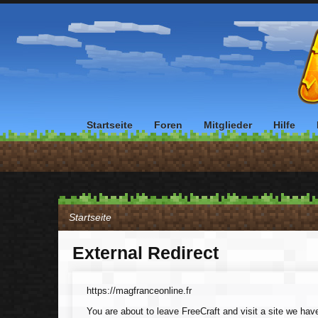
Startseite
Foren
Mitglieder
Hilfe
Startseite
External Redirect
https://magfranceonline.fr
You are about to leave FreeCraft and visit a site we have