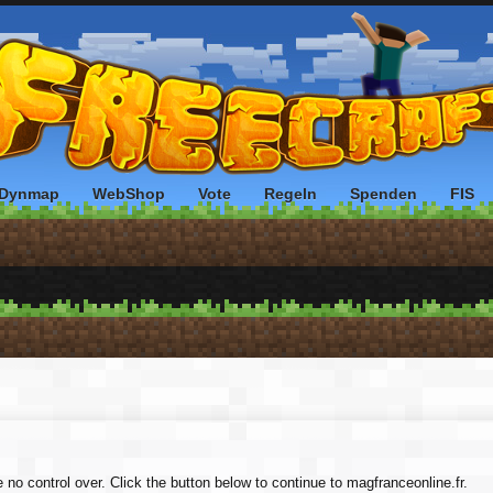
Dynmap
WebShop
Vote
Regeln
Spenden
FIS
 no control over. Click the button below to continue to magfranceonline.fr.