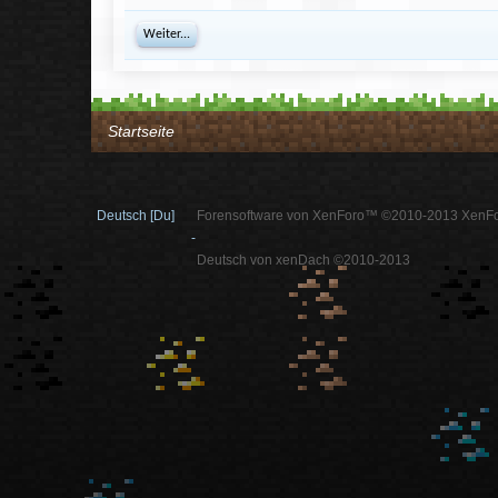
Weiter...
Startseite
Deutsch [Du]
Forensoftware von XenForo™ ©2010-2013 XenFo
-
Deutsch von xenDach ©2010-2013