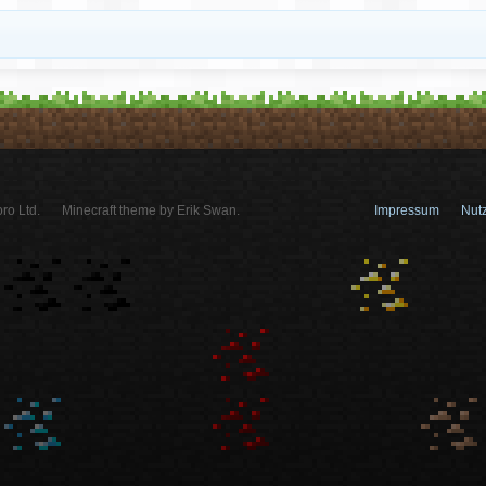
ro Ltd.
Minecraft theme by Erik Swan.
Impressum
Nut