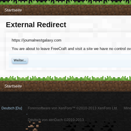
Startseite
External Redirect
https://journalnestgalaxy.com
You are about to leave FreeCraft and visit a site we have no control ov
Weiter...
Startseite
Deutsch [Du]
Forensoftware von XenForo™ ©2010-2013 XenForo Ltd.
Mine
-
Deutsch von xenDach ©2010-2013