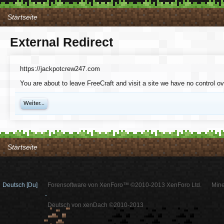
Startseite
External Redirect
https://jackpotcrew247.com
You are about to leave FreeCraft and visit a site we have no control o
Weiter...
Startseite
Deutsch [Du]
Forensoftware von XenForo™ ©2010-2013 XenForo Ltd.
Mine
-
Deutsch von xenDach ©2010-2013