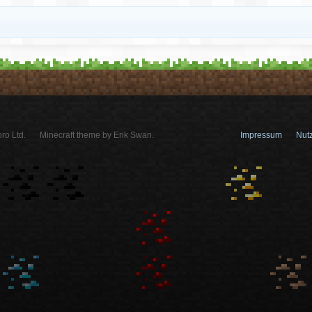
ro Ltd.
Minecraft theme by Erik Swan.
Impressum
Nut