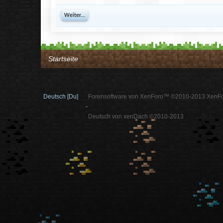
Weiter...
Startseite
Deutsch [Du]
Forensoftware von XenForo™ ©2010-2013 XenFo
-
Deutsch von xenDach ©2010-2013