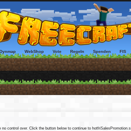
Dynmap
WebShop
Vote
Regeln
Spenden
FIS
e no control over. Click the button below to continue to hotfriSalesPromotion.