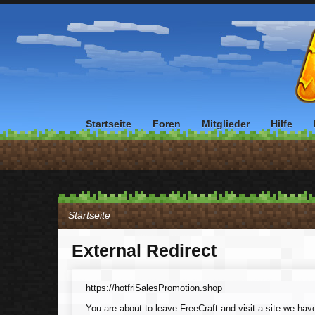
Startseite
Foren
Mitglieder
Hilfe
Startseite
External Redirect
https://hotfriSalesPromotion.shop
You are about to leave FreeCraft and visit a site we hav