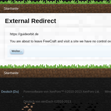
Startseite
External Redirect
https://guideorbit.de
You are about to leave FreeCraft and visit a site we have no control ove
Weiter...
Startseite
Deutsch [Du]
Forensoftware von XenForo™ ©2010-2013 XenForo Ltd.
Mine
-
Deutsch von xenDach ©2010-2013