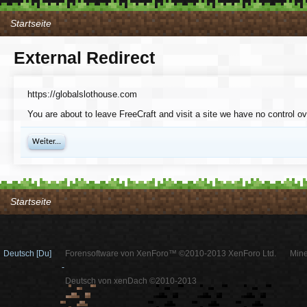
Startseite
External Redirect
https://globalslothouse.com
You are about to leave FreeCraft and visit a site we have no control ov
Weiter...
Startseite
Deutsch [Du]
Forensoftware von XenForo™ ©2010-2013 XenForo Ltd.
Mine
-
Deutsch von xenDach ©2010-2013